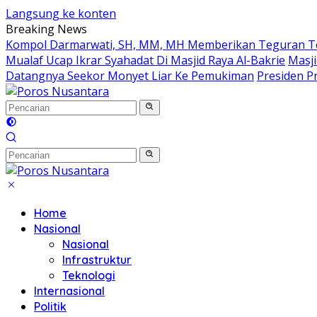
Langsung ke konten
Breaking News
Kompol Darmarwati, SH, MM, MH Memberikan Teguran Terh
Mualaf Ucap Ikrar Syahadat Di Masjid Raya Al-Bakrie
Masji
Datangnya Seekor Monyet Liar Ke Pemukiman
Presiden Pr
Home
Nasional
Nasional
Infrastruktur
Teknologi
Internasional
Politik