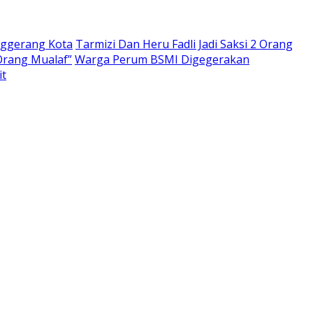
nggerang Kota
Tarmizi Dan Heru Fadli Jadi Saksi 2 Orang
Orang Mualaf”
Warga Perum BSMI Digegerakan
it