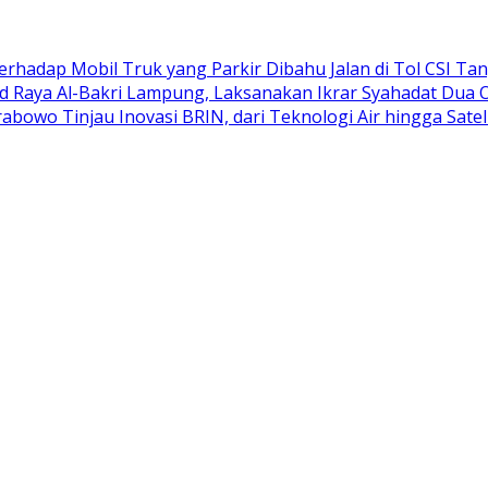
adap Mobil Truk yang Parkir Dibahu Jalan di Tol CSI Ta
d Raya Al-Bakri Lampung, Laksanakan Ikrar Syahadat Dua 
abowo Tinjau Inovasi BRIN, dari Teknologi Air hingga Satel