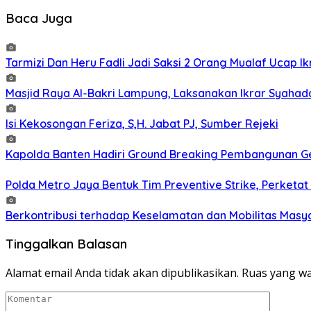
Baca Juga
Tarmizi Dan Heru Fadli Jadi Saksi 2 Orang Mualaf Ucap Ik
Masjid Raya Al-Bakri Lampung, Laksanakan Ikrar Syahad
Isi Kekosongan Feriza, S,H. Jabat PJ, Sumber Rejeki
Kapolda Banten Hadiri Ground Breaking Pembangunan Ged
Polda Metro Jaya Bentuk Tim Preventive Strike, Perketat 
Berkontribusi terhadap Keselamatan dan Mobilitas Masy
Tinggalkan Balasan
Alamat email Anda tidak akan dipublikasikan.
Ruas yang wa