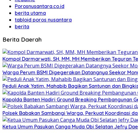
Porosnusantara.co.id
berita utama
tabloid poros nusantara
berita
Berita Daerah
Kompol Darmarwati, SH, MM, MH Memberikan Teguran Terh
Warga Perum BSMI Digegerakan Datangnya Seekor Mony
Peduli Anak Yatim, Mahabib Bagikan Santunan dan Bingk
Kapolda Banten Hadiri Ground Breaking Pembangunan Ged
Polsek Babakan Sambangi Warga, Perkuat Koordinasi da
Ketua Umum Pasukan Canga Muda Obi Selatan Jefry Daen