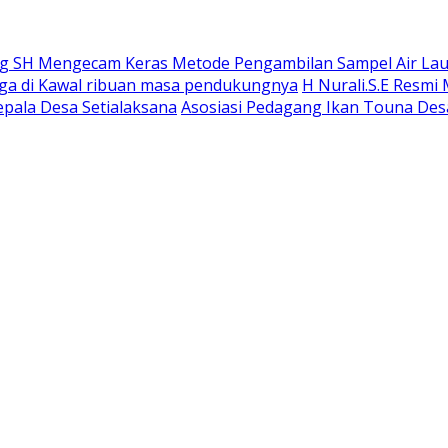
 SH Mengecam Keras Metode Pengambilan Sampel Air Laut 
gga di Kawal ribuan masa pendukungnya
H Nurali.S.E Resmi
epala Desa Setialaksana
Asosiasi Pedagang Ikan Touna Desa