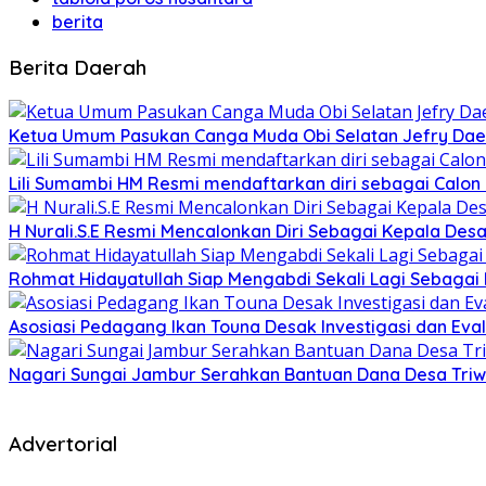
berita
Berita Daerah
Ketua Umum Pasukan Canga Muda Obi Selatan Jefry Daen
Lili Sumambi HM Resmi mendaftarkan diri sebagai Calo
H Nurali.S.E Resmi Mencalonkan Diri Sebagai Kepala Desa
Rohmat Hidayatullah Siap Mengabdi Sekali Lagi Sebagai
Asosiasi Pedagang Ikan Touna Desak Investigasi dan Eval
Nagari Sungai Jambur Serahkan Bantuan Dana Desa Triwula
Advertorial