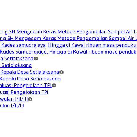
g SH Mengecam Keras Metode Pengambilan Sampel Air La
n Kades samudrajaya, Hingga di Kawal ribuan masa pendu
 Setialaksana
 Kepala Desa Setialaksana
uasi Pengelolaan TPI
n I/II/III