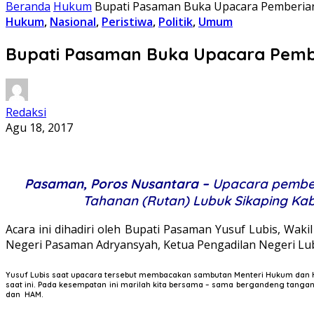
Beranda
Hukum
Bupati Pasaman Buka Upacara Pemberia
Hukum
,
Nasional
,
Peristiwa
,
Politik
,
Umum
Bupati Pasaman Buka Upacara Pemb
Redaksi
Agu 18, 2017
Pasaman,
Poros Nusantara –
Upacara pember
Tahanan (Rutan) Lubuk Sikaping Ka
Acara ini dihadiri oleh Bupati Pasaman Yusuf Lubis, Wa
Negeri Pasaman Adryansyah, Ketua Pengadilan Negeri Lu
Yusuf Lubis saat upacara tersebut membacakan sambutan Menteri Hukum dan Hu
saat ini. Pada kesempatan ini marilah kita bersama – sama bergandeng ta
dan HAM.