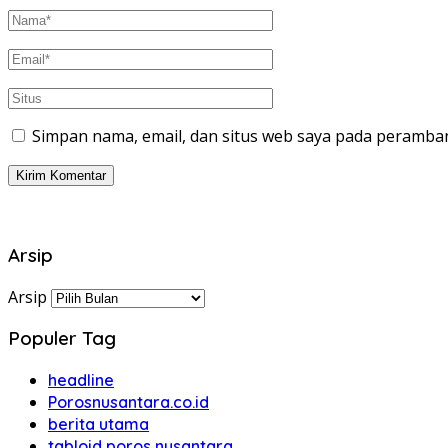
Simpan nama, email, dan situs web saya pada peramban
Arsip
Arsip
Populer Tag
headline
Porosnusantara.co.id
berita utama
tabloid poros nusantara