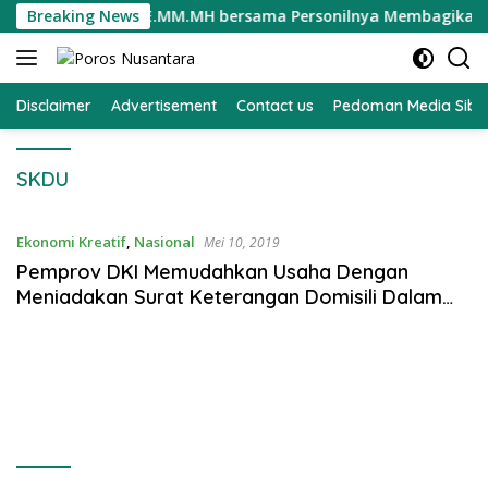
Langsung
ompol Darmawati.SE.MM.MH bersama Personilnya Membagikan Ben
Breaking News
ke
konten
Disclaimer
Advertisement
Contact us
Pedoman Media Sibe
SKDU
Ekonomi Kreatif
,
Nasional
Mei 10, 2019
Pemprov DKI Memudahkan Usaha Dengan
Meniadakan Surat Keterangan Domisili Dalam
Berusaha Baik SKDP dan SKDU