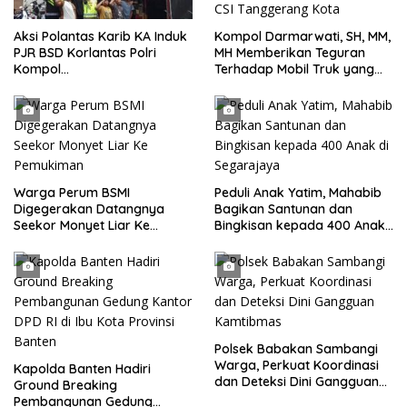
Kompol Darmarwati, SH, MM,
Aksi Polantas Karib KA Induk
MH Memberikan Teguran
PJR BSD Korlantas Polri
Terhadap Mobil Truk yang
Kompol
Parkir Dibahu Jalan di Tol CSI
Darmawati.SE.MM.MH
Tanggerang Kota
bersama Personilnya
Membagikan Bendera Merah
Putih Berserta Tiangnya
Warga Perum BSMI
Peduli Anak Yatim, Mahabib
Digegerakan Datangnya
Bagikan Santunan dan
Seekor Monyet Liar Ke
Bingkisan kepada 400 Anak
Pemukiman
di Segarajaya
Polsek Babakan Sambangi
Warga, Perkuat Koordinasi
Kapolda Banten Hadiri
dan Deteksi Dini Gangguan
Ground Breaking
Kamtibmas
Pembangunan Gedung