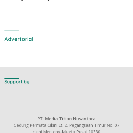
Kantor DPD RI di Ibu Kota
Provinsi Banten
Advertorial
Support by
PT. Media Titian Nusantara
Gedung Permata Cikini Lt. 2, Pegangsaan Timur No. 07
cikini,Menteng-Jakarta Pusat 10330