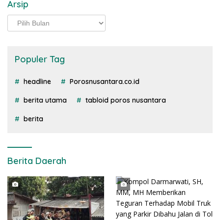
Arsip
Arsip
Populer Tag
headline
Porosnusantara.co.id
berita utama
tabloid poros nusantara
berita
Berita Daerah