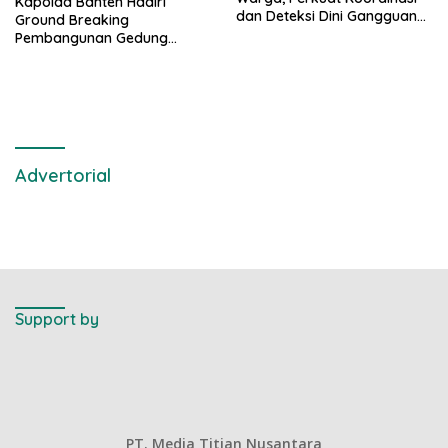
Kapolda Banten Hadiri
dan Deteksi Dini Gangguan
Ground Breaking
Kamtibmas
Pembangunan Gedung
Kantor DPD RI di Ibu Kota
Provinsi Banten
Advertorial
Support by
PT. Media Titian Nusantara