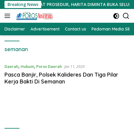
Langsung
OLIGI DIDUGA CACAT PROSEDUR, HARITA DIMINTA BUKA SELUR
Breaking News
ke
konten
Disclaimer
Advertisement
Contact us
Pedoman Media Sibe
semanan
Daerah
,
Hukum
,
Poros Daerah
Jan 11, 2020
Pasca Banjir, Polsek Kalideres Dan Tiga Pilar
Kerja Bakti Di Semanan