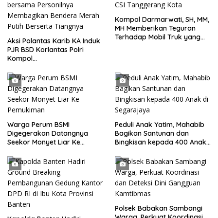
Kompol Darmarwati, SH, MM,
MH Memberikan Teguran
Terhadap Mobil Truk yang
Aksi Polantas Karib KA Induk
Parkir Dibahu Jalan di Tol CSI
PJR BSD Korlantas Polri
Tanggerang Kota
Kompol
Darmawati.SE.MM.MH
bersama Personilnya
Membagikan Bendera Merah
Putih Berserta Tiangnya
Warga Perum BSMI
Peduli Anak Yatim, Mahabib
Digegerakan Datangnya
Bagikan Santunan dan
Seekor Monyet Liar Ke
Bingkisan kepada 400 Anak
Pemukiman
di Segarajaya
Polsek Babakan Sambangi
Warga, Perkuat Koordinasi