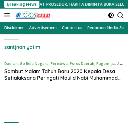
Langsung
SOLIGI DIDUGA CACAT PROSEDUR, HARITA DIMINTA BUKA SELUR
Breaking News
ke
konten
Disclaimer
Advertisement
Contact us
Pedoman Media Sibe
santjnan yatim
Daerah
,
Go Bela Negara
,
Peristiwa
,
Poros Daerah
,
Ragam
Jan 2,
2020
Sambut Malam Tahun Baru 2020 Kepala Desa
Setialaksana Peringati Maulid Nabi Muhammad
SAW 1441H.