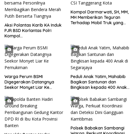
Kompol Darmarwati, SH, MM,
MH Memberikan Teguran
Terhadap Mobil Truk yang
Aksi Polantas Karib KA Induk
Parkir Dibahu Jalan di Tol CSI
PJR BSD Korlantas Polri
Tanggerang Kota
Kompol
Darmawati.SE.MM.MH
bersama Personilnya
Membagikan Bendera Merah
Putih Berserta Tiangnya
Warga Perum BSMI
Peduli Anak Yatim, Mahabib
Digegerakan Datangnya
Bagikan Santunan dan
Seekor Monyet Liar Ke
Bingkisan kepada 400 Anak
Pemukiman
di Segarajaya
Polsek Babakan Sambangi
Warga, Perkuat Koordinasi