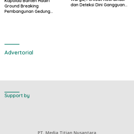
Kapolda Banten Hadiri
dan Deteksi Dini Gangguan
Ground Breaking
Kamtibmas
Pembangunan Gedung
Kantor DPD RI di Ibu Kota
Provinsi Banten
Advertorial
Support by
PT. Media Titian Nusantara