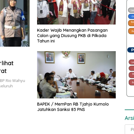
Kader Wajib Menangkan Pasangan
Calon yang Diusung PKB di Pilkada
Tahun ini
lihat
rat
KBP Rio Wahyu
seluruh
BAPEK / MemPan RB Tjahjo Kumolo
Jatuhkan Sanksi 83 PNS
Ars
Arsi