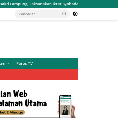
, Laksanakan Ikrar Syahadat Dua Orang Mualaf”
Warga
gam
Poros TV