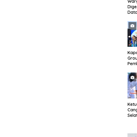
War
Dig
Dat
Mony
Pem
Kapo
Grou
Pem
Gedu
di I
Ban
Ket
Can
Sela
SH 
Met
Samp