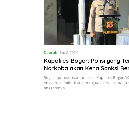
Daerah
Sep 2, 2024
Kapolres Bogor: Polisi yang Ter
Narkoba akan Kena Sanksi Be
Bogor – porosnusantara.co.id Kapolres Bogor A
Anggoro memberikan peringatan keras kepada 
anggotanya…