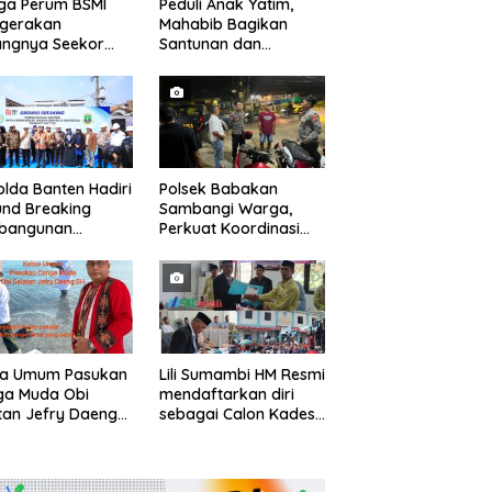
ga Perum BSMI
Peduli Anak Yatim,
egerakan
Mahabib Bagikan
angnya Seekor
Santunan dan
et Liar Ke
Bingkisan kepada 400
ukiman
Anak di Segarajaya
lda Banten Hadiri
Polsek Babakan
nd Breaking
Sambangi Warga,
bangunan
Perkuat Koordinasi
ng Kantor DPD RI
dan Deteksi Dini
bu Kota Provinsi
Gangguan Kamtibmas
ten
ua Umum Pasukan
Lili Sumambi HM Resmi
ga Muda Obi
mendaftarkan diri
tan Jefry Daeng
sebagai Calon Kades
Mengecam Keras
samudrajaya, Hingga
ode Pengambilan
di Kawal ribuan masa
el Air Laut di
pendukungnya