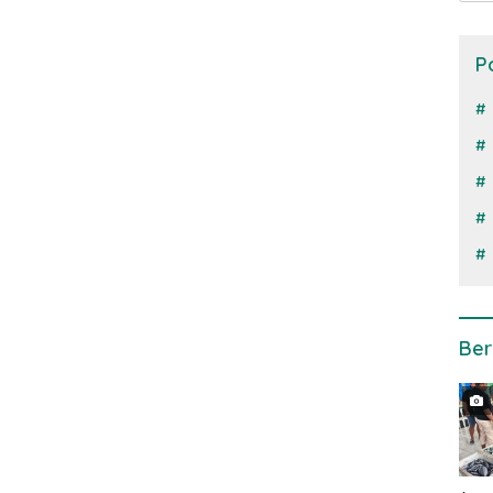
P
Ber