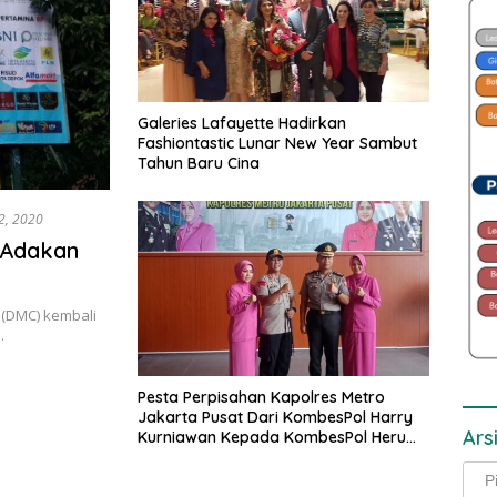
Galeries Lafayette Hadirkan
Fashiontastic Lunar New Year Sambut
Tahun Baru Cina
2, 2020
 Adakan
(DMC) kembali
…
Pesta Perpisahan Kapolres Metro
Jakarta Pusat Dari KombesPol Harry
Ars
Kurniawan Kepada KombesPol Heru
Novianto
Arsi