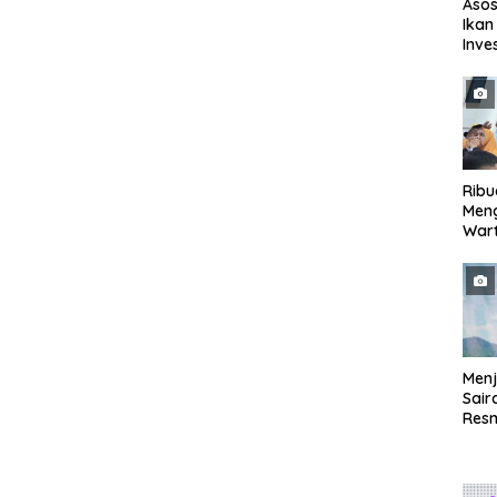
Asos
Ikan
Inve
Eval
TPI
Rib
Men
Wart
Mend
Seba
Peri
Menj
Sair
Resm
Seba
Peri