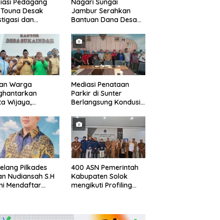
iasi Pedagang
Nagari Sungai
 Touna Desak
Jambur Serahkan
stigasi dan
Bantuan Dana Desa
uasi Pengelolaan
Triwulan I/II/III
uan Warga
Mediasi Penataan
ghantarkan
Parkir di Sunter
a Wijaya,
Berlangsung Kondusif,
apatkan Driri
Kecamatan Janji
gai Kepala Desa
Fasilitasi Kajian Ulang
ode
elang Pilkades
400 ASN Pemerintah
an Nudiansah S.H
Kabupaten Solok
i Mendaftar
mengikuti Profiling
gai Kepala Desa
ASN 2026
ode 2026/