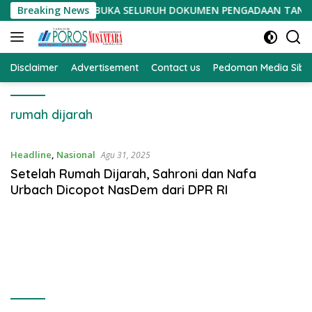
Langsung
TA DIMINTA BUKA SELURUH DOKUMEN PENGADAAN TANAH PSN
Breaking News
ke
konten
Disclaimer
Advertisement
Contact us
Pedoman Media Sibe
rumah dijarah
Headline
,
Nasional
Agu 31, 2025
Setelah Rumah Dijarah, Sahroni dan Nafa
Urbach Dicopot NasDem dari DPR RI