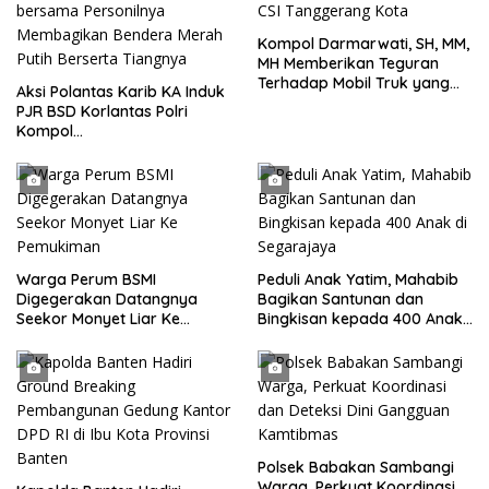
Kompol Darmarwati, SH, MM,
MH Memberikan Teguran
Terhadap Mobil Truk yang
Aksi Polantas Karib KA Induk
Parkir Dibahu Jalan di Tol CSI
PJR BSD Korlantas Polri
Tanggerang Kota
Kompol
Darmawati.SE.MM.MH
bersama Personilnya
Membagikan Bendera Merah
Putih Berserta Tiangnya
Warga Perum BSMI
Peduli Anak Yatim, Mahabib
Digegerakan Datangnya
Bagikan Santunan dan
Seekor Monyet Liar Ke
Bingkisan kepada 400 Anak
Pemukiman
di Segarajaya
Polsek Babakan Sambangi
Warga, Perkuat Koordinasi