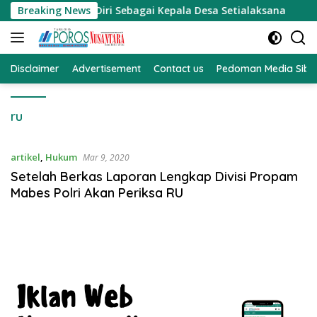
Langsung
smi Mencalonkan Diri Sebagai Kepala Desa Setialaksana
Breaking News
ke
konten
Disclaimer
Advertisement
Contact us
Pedoman Media Sibe
ru
artikel
,
Hukum
Mar 9, 2020
Setelah Berkas Laporan Lengkap Divisi Propam
Mabes Polri Akan Periksa RU