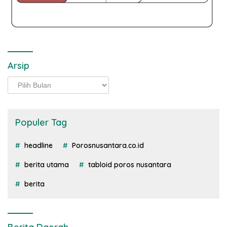
Arsip
Arsip
Populer Tag
headline
Porosnusantara.co.id
berita utama
tabloid poros nusantara
berita