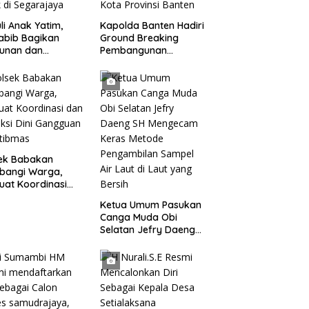
li Anak Yatim,
Kapolda Banten Hadiri
abib Bagikan
Ground Breaking
tunan dan
Pembangunan
kisan kepada 400
Gedung Kantor DPD RI
 di Segarajaya
di Ibu Kota Provinsi
Banten
sek Babakan
bangi Warga,
uat Koordinasi
Deteksi Dini
Ketua Umum Pasukan
gguan Kamtibmas
Canga Muda Obi
Selatan Jefry Daeng
SH Mengecam Keras
Metode Pengambilan
Sampel Air Laut di
Laut yang Bersih