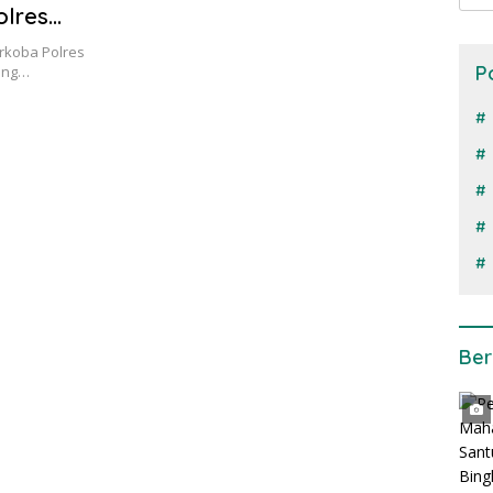
olres
rkoba Polres
P
rang…
Ber