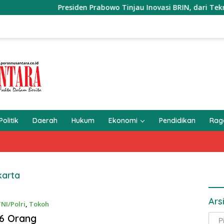
Presiden Prabowo Tinjau Inovasi BRIN, dari Teknologi A
Politik
Daerah
Hukum
Ekonomi
Pendidikan
Ra
karta
Ars
NI/Polri
,
Tokoh
36 Orang
Arsi