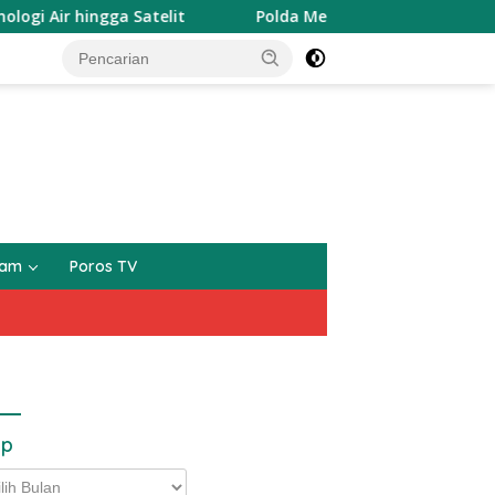
ir hingga Satelit
Polda Metro Jaya Luruskan Temuan 996
gam
Poros TV
ip
p