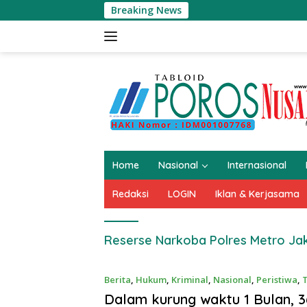
Langsung
Breaking News
ke
konten
Home
Nasional
Internasional
Redaksi
LOGIN
Iklan & Kerjasama
Reserse Narkoba Polres Metro Ja
Berita
,
Hukum
,
Kriminal
,
Nasional
,
Peristiwa
,
T
Feb 10, 2023
Dalam kurung waktu 1 Bulan, 