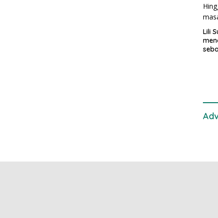
Lili
mend
seba
samu
di K
pen
Adv