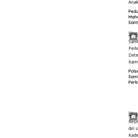
Pedu
Mah
San
Bing
Anak
Pol
Sam
Perk
dan 
Gan