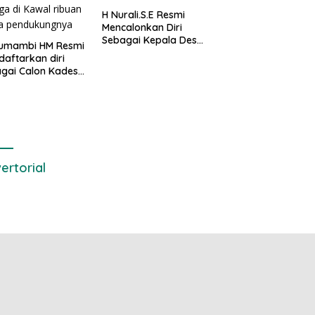
H Nurali.S.E Resmi
Mencalonkan Diri
Sebagai Kepala Desa
 Sumambi HM Resmi
Setialaksana
aftarkan diri
gai Calon Kades
drajaya, Hingga
awal ribuan masa
dukungnya
ertorial