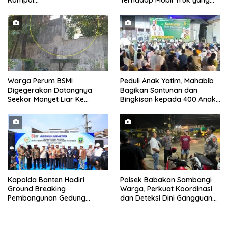
Kompol
Terhadap Mobil Truk yang
Darmawati.SE.MM.MH
Parkir Dibahu Jalan di Tol CSI
bersama Personilnya
Tanggerang Kota
Membagikan Bendera Merah
Putih Berserta Tiangnya
Warga Perum BSMI
Peduli Anak Yatim, Mahabib
Digegerakan Datangnya
Bagikan Santunan dan
Seekor Monyet Liar Ke
Bingkisan kepada 400 Anak
Pemukiman
di Segarajaya
Kapolda Banten Hadiri
Polsek Babakan Sambangi
Ground Breaking
Warga, Perkuat Koordinasi
Pembangunan Gedung
dan Deteksi Dini Gangguan
Kantor DPD RI di Ibu Kota
Kamtibmas
Provinsi Banten