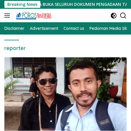
Langsung
DIMINTA BUKA SELURUH DOKUMEN PENGADAAN TANAH PSN
Breaking News
ke
konten
Disclaimer
Advertisement
Contact us
Pedoman Media Sibe
reporter