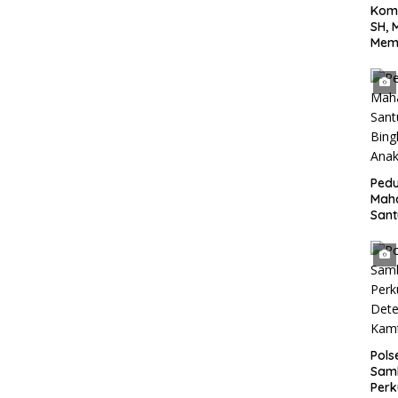
Kom
SH, 
Mem
Terh
yang
Jala
Tan
Pedu
Mah
San
Bing
Anak
Pol
Sam
Perk