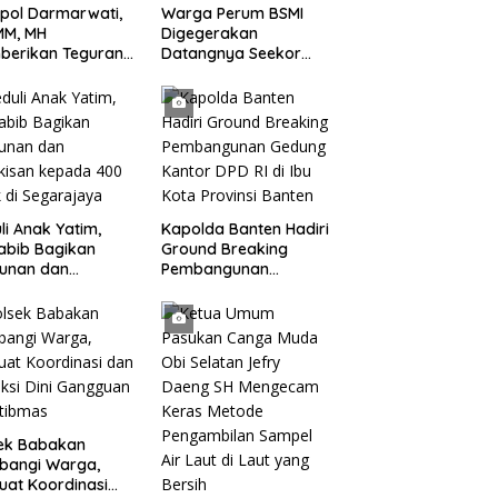
pol Darmarwati,
Warga Perum BSMI
MM, MH
Digegerakan
berikan Teguran
Datangnya Seekor
adap Mobil Truk
Monyet Liar Ke
 Parkir Dibahu
Pemukiman
n di Tol CSI
ggerang Kota
li Anak Yatim,
Kapolda Banten Hadiri
abib Bagikan
Ground Breaking
tunan dan
Pembangunan
kisan kepada 400
Gedung Kantor DPD RI
 di Segarajaya
di Ibu Kota Provinsi
Banten
sek Babakan
bangi Warga,
uat Koordinasi