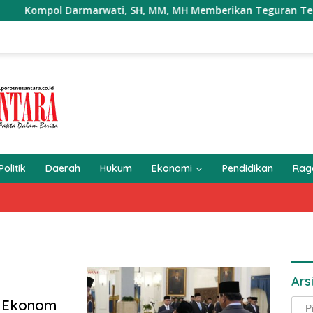
mpol Darmarwati, SH, MM, MH Memberikan Teguran Terhadap Mob
Politik
Daerah
Hukum
Ekonomi
Pendidikan
Ra
Ars
, Ekonom
Arsi