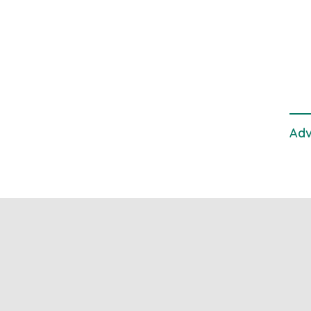
dan 
Gan
Adv