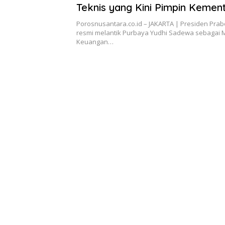
Teknis yang Kini Pimpin Kemen
Keuangan
Porosnusantara.co.id – JAKARTA | Presiden Pra
resmi melantik Purbaya Yudhi Sadewa sebagai 
Keuangan…