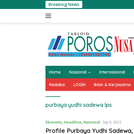
Langsung
Breaking News
Ko
ke
konten
Home
Nasional
Internasional
Redaksi
LOGIN
Iklan & Kerjasama
purbaya yudhi sadewa lps
Ekonomi
,
Headline
,
Nasional
Sep 9, 2025
Profile Purbaya Yudhi Sadewa