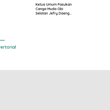
Deteksi Dini
Ketua Umum Pasukan
gguan Kamtibmas
Canga Muda Obi
Selatan Jefry Daeng
SH Mengecam Keras
Metode Pengambilan
Sampel Air Laut di
Laut yang Bersih
ertorial