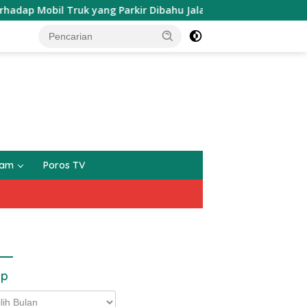
il Truk yang Parkir Dibahu Jalan di Tol CSI Tanggerang Kot
gam
Poros TV
ip
p