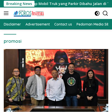
Langsung
erhadap Mobil Truk yang Parkir Dibahu Jalan di Tol CSI Tan
Breaking News
ke
konten
Disclaimer
Advertisement
Contact us
Pedoman Media Sibe
promosi