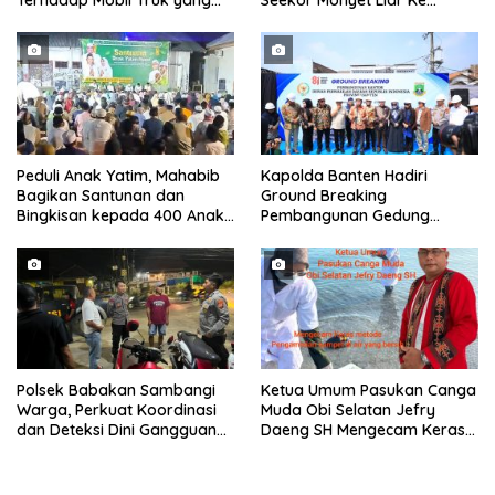
Terhadap Mobil Truk yang
Seekor Monyet Liar Ke
Parkir Dibahu Jalan di Tol CSI
Pemukiman
Tanggerang Kota
Peduli Anak Yatim, Mahabib
Kapolda Banten Hadiri
Bagikan Santunan dan
Ground Breaking
Bingkisan kepada 400 Anak
Pembangunan Gedung
di Segarajaya
Kantor DPD RI di Ibu Kota
Provinsi Banten
Polsek Babakan Sambangi
Ketua Umum Pasukan Canga
Warga, Perkuat Koordinasi
Muda Obi Selatan Jefry
dan Deteksi Dini Gangguan
Daeng SH Mengecam Keras
Kamtibmas
Metode Pengambilan Sampel
Air Laut di Laut yang Bersih