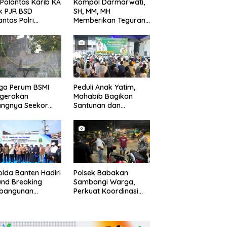
 Polantas Karib KA
Kompol Darmarwati,
k PJR BSD
SH, MM, MH
antas Polri
Memberikan Teguran
pol
Terhadap Mobil Truk
mawati.SE.MM.MH
yang Parkir Dibahu
ama Personilnya
Jalan di Tol CSI
bagikan Bendera
Tanggerang Kota
h Putih Berserta
ngnya
ga Perum BSMI
Peduli Anak Yatim,
egerakan
Mahabib Bagikan
angnya Seekor
Santunan dan
et Liar Ke
Bingkisan kepada 400
ukiman
Anak di Segarajaya
lda Banten Hadiri
Polsek Babakan
nd Breaking
Sambangi Warga,
bangunan
Perkuat Koordinasi
ng Kantor DPD RI
dan Deteksi Dini
bu Kota Provinsi
Gangguan Kamtibmas
ten