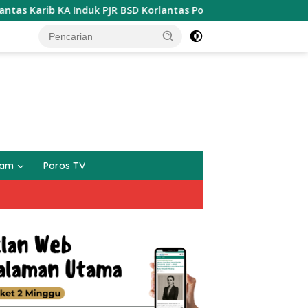
BSD Korlantas Polri Kompol Darmawati.SE.MM.MH bersama Perso
gam
Poros TV