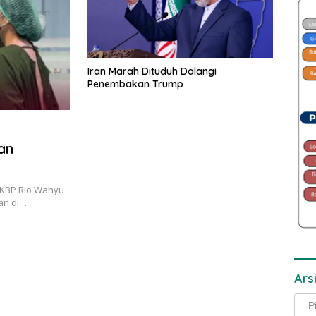
Iran Marah Dituduh Dalangi
Penembakan Trump
an
 AKBP Rio Wahyu
an di…
Ars
Arsi