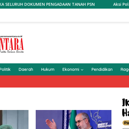
NGADAAN TANAH PSN
Aksi Polantas Karib KA Induk PJR 
Politik
Daerah
Hukum
Ekonomi
Pendidikan
Ra