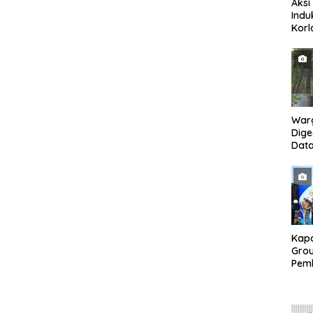
Aksi
Indu
Korl
Kom
Dar
bers
Mem
Mera
Tia
War
Dig
Dat
Mony
Pem
Kapo
Grou
Pem
Gedu
di I
Ban