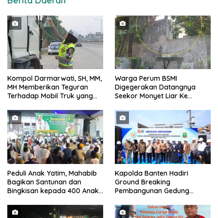
Berita Daerah
Kompol Darmarwati, SH, MM,
Warga Perum BSMI
MH Memberikan Teguran
Digegerakan Datangnya
Terhadap Mobil Truk yang
Seekor Monyet Liar Ke
Parkir Dibahu Jalan di Tol CSI
Pemukiman
Tanggerang Kota
Peduli Anak Yatim, Mahabib
Kapolda Banten Hadiri
Bagikan Santunan dan
Ground Breaking
Bingkisan kepada 400 Anak
Pembangunan Gedung
di Segarajaya
Kantor DPD RI di Ibu Kota
Provinsi Banten