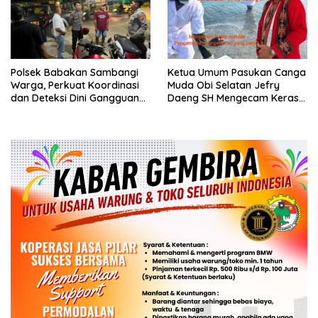
Polsek Babakan Sambangi
Ketua Umum Pasukan Canga
Warga, Perkuat Koordinasi
Muda Obi Selatan Jefry
dan Deteksi Dini Gangguan
Daeng SH Mengecam Keras
Kamtibmas
Metode Pengambilan Sampel
Air Laut di Laut yang Bersih