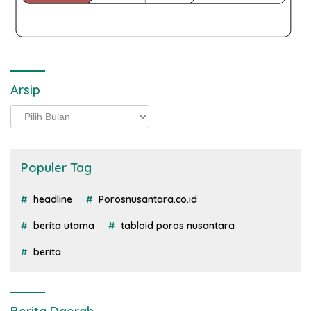
Arsip
Arsip
Populer Tag
headline
Porosnusantara.co.id
berita utama
tabloid poros nusantara
berita