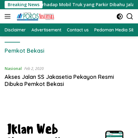
Langsung
guran Terhadap Mobil Truk yang Parkir Dibahu Jalan di Tol 
Breaking News
ke
konten
Disclaimer
Advertisement
Contact us
Pedoman Media Sibe
Pemkot Bekasi
Nasional
Feb 2, 2020
Akses Jalan SS Jakasetia Pekayon Resmi
Dibuka Pemkot Bekasi