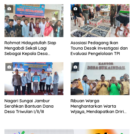
Hingga di Kawal ribuan masa
pendukungnya
Rohmat Hidayatullah Siap
Asosiasi Pedagang Ikan
Mengabdi Sekali Lagi
Touna Desak Investigasi dan
Sebagai Kepala Desa
Evaluasi Pengelolaan TPI
Setialaksana
Nagari Sungai Jambur
Ribuan Warga
Serahkan Bantuan Dana
Menghantarkan Warta
Desa Triwulan I/II/III
Wijaya, Mendapatkan Driri
Sebagai Kepala Desa
Periode