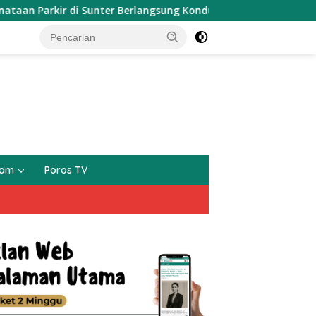
i Sunter Berlangsung Kondusif, Kecamatan Janji Fasilitasi Kaji
gam
Poros TV