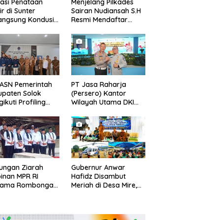
asi Penataan
Menjelang Pilkades
ir di Sunter
Sairan Nudiansah S.H
angsung Kondusif,
Resmi Mendaftar
matan Janji
Sebagai Kepala Desa
litasi Kajian Ulang
Periode 2026/
ASN Pemerintah
PT Jasa Raharja
paten Solok
(Persero) Kantor
ikuti Profiling
Wilayah Utama DKI
 2026
Jakarta Hadiri Pisah
Sambut Direktur Lalu
Lintas Polda Metro
Jaya
ungan Ziarah
Gubernur Anwar
inan MPR RI
Hafidz Disambut
sama Rombongan
Meriah di Desa Mire,
BK, Walikota
Janjikan Perbaikan
ar : Bung Karno
Jalan hingga Soroti
it Nasionalisme
Polemik Tanah Adat