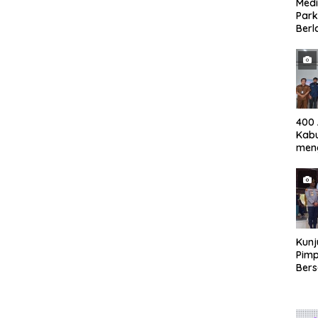
Medi
Park
Berl
Keca
Fasi
400 
Kabu
meng
ASN
Kunj
Pimp
Ber
ke M
Blit
Spir