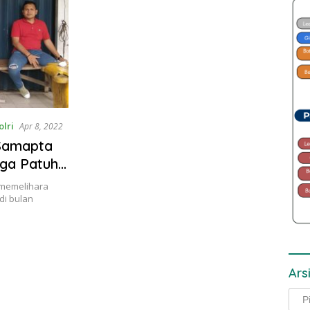
olri
Apr 8, 2022
 Samapta
ga Patuhi
 memelihara
di bulan
Ars
Arsi