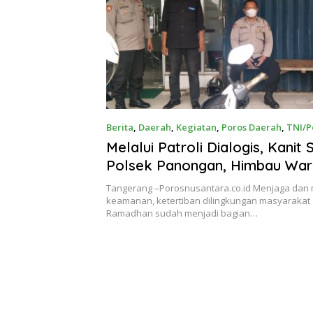
Berita
,
Daerah
,
Kegiatan
,
Poros Daerah
,
TNI/P
Melalui Patroli Dialogis, Kanit
Polsek Panongan, Himbau War
Prokes
Tangerang –Porosnusantara.co.id Menjaga dan
keamanan, ketertiban dilingkungan masyarakat 
Ramadhan sudah menjadi bagian…