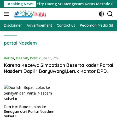
Langsung
da Obi Selatan Jefry Daeng SH Mengecam Keras Metode Pengam
Breaking News
ke
konten
Disclaimer
Advertisement
Contact us
Pedoman Media Sibe
partai Nasdem
Berita
,
Daerah
,
Politik
Jan 16, 2025
Karena Kecewa,Simpatisan Beserta kader Partai
Nasdem Dapil 1 Banyuwangi,Leruk Kantor DPD
Nasdem Banyuwangi
Dua Istri Bupati Lolos ke
Senayan dari Partai Nasdem
SulSel II