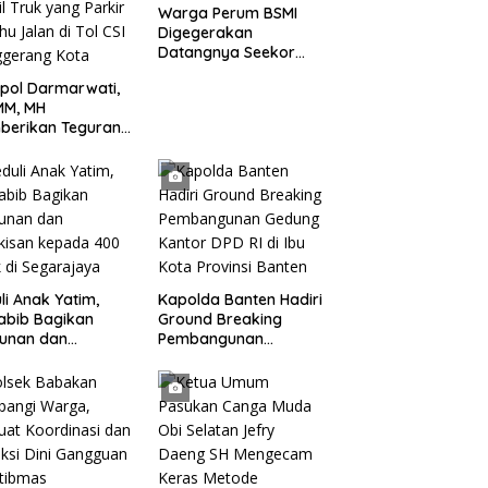
Warga Perum BSMI
Digegerakan
Datangnya Seekor
Monyet Liar Ke
pol Darmarwati,
Pemukiman
MM, MH
berikan Teguran
adap Mobil Truk
 Parkir Dibahu
n di Tol CSI
ggerang Kota
li Anak Yatim,
Kapolda Banten Hadiri
abib Bagikan
Ground Breaking
tunan dan
Pembangunan
kisan kepada 400
Gedung Kantor DPD RI
 di Segarajaya
di Ibu Kota Provinsi
Banten