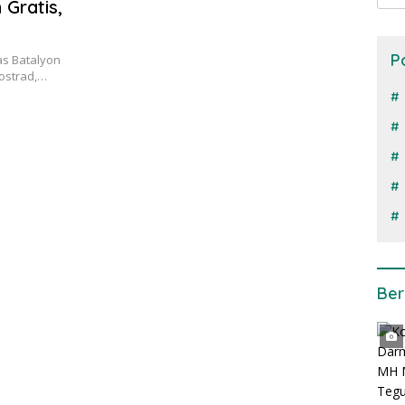
Gratis,
P
as Batalyon
Kostrad,…
Ber