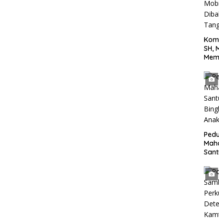
Kom
SH, 
Mem
Terh
yang
Jala
Tan
Pedu
Mah
San
Bing
Anak