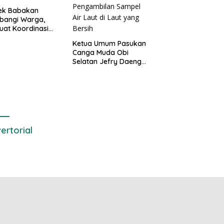
sek Babakan
bangi Warga,
uat Koordinasi
Deteksi Dini
Ketua Umum Pasukan
gguan Kamtibmas
Canga Muda Obi
Selatan Jefry Daeng
SH Mengecam Keras
Metode Pengambilan
Sampel Air Laut di
Laut yang Bersih
ertorial