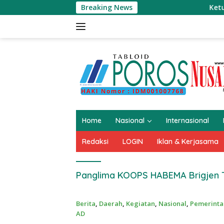
Langsung
Breaking News
Ketua Umum 
ke
konten
Home
Nasional
Internasional
Redaksi
LOGIN
Iklan & Kerjasama
Panglima KOOPS HABEMA Brigjen T
Berita
,
Daerah
,
Kegiatan
,
Nasional
,
Pemerint
AD