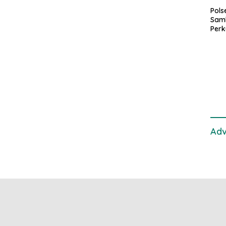
Pol
Sam
Perk
dan 
Gan
Adv