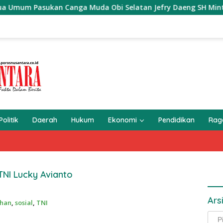
Pasukan Canga Muda Obi Selatan Jefry Daeng SH Minta Presiden
Politik
Daerah
Hukum
Ekonomi
Pendidikan
Ra
NI Lucky Avianto
Ars
ahan
,
sosial
,
TNI
Arsi