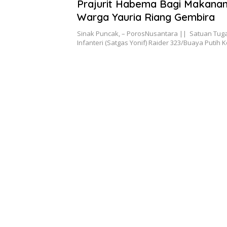
Jul 2, 2024
Prajurit Habema Bagi Makanan 
Warga Yauria Riang Gembira
Sinak Puncak, – PorosNusantara || Satuan Tug
Infanteri (Satgas Yonif) Raider 323/Buaya Putih 