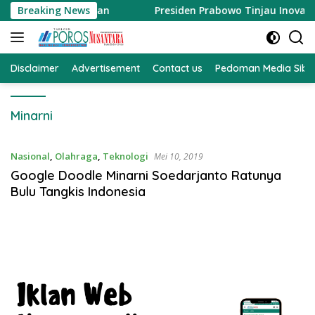
Langsung
r Ke Pemukiman
Breaking News
Presiden Prabowo Tinjau Inovasi BRIN, 
ke
konten
Disclaimer
Advertisement
Contact us
Pedoman Media Sibe
Minarni
Nasional
,
Olahraga
,
Teknologi
Mei 10, 2019
Google Doodle Minarni Soedarjanto Ratunya
Bulu Tangkis Indonesia