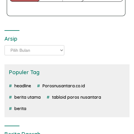
Arsip
Arsip
Populer Tag
headline
Porosnusantara.co.id
berita utama
tabloid poros nusantara
berita