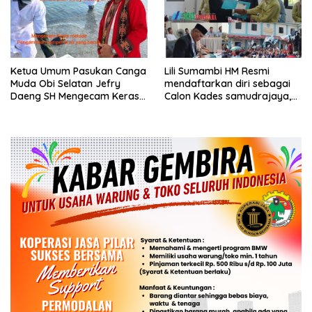
Ketua Umum Pasukan Canga
Lili Sumambi HM Resmi
Muda Obi Selatan Jefry
mendaftarkan diri sebagai
Daeng SH Mengecam Keras
Calon Kades samudrajaya,
Metode Pengambilan Sampel
Hingga di Kawal ribuan masa
Air Laut di Laut yang Bersih
pendukungnya