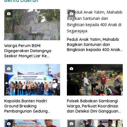
Berita Daerah
Peduli Anak Yatim, Mahabib
Bagikan Santunan dan
Warga Perum BSMI
Bingkisan kepada 400 Anak
Digegerakan Datangnya
di Segarajaya
Seekor Monyet Liar Ke
Pemukiman
Kapolda Banten Hadiri
Polsek Babakan Sambangi
Ground Breaking
Warga, Perkuat Koordinasi
Pembangunan Gedung
dan Deteksi Dini Gangguan
Kantor DPD RI di Ibu Kota
Kamtibmas
Provinsi Banten