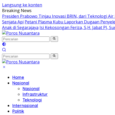
Langsung ke konten
Breaking News
Presiden Prabowo Tinjau Inovasi BRIN, dari Teknologi Air 
Senjata Api
Petani Plasma Kubu Laporkan Dugaan Penyele
Anak di Segarajaya
Isi Kekosongan Feriza, S,H. Jabat PJ, S
Home
Nasional
Nasional
Infrastruktur
Teknologi
Internasional
Politik