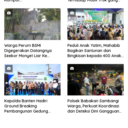
Kompol
Terhadap Mobil Truk yang
Darmawati.SE.MM.MH
Parkir Dibahu Jalan di Tol CSI
bersama Personilnya
Tanggerang Kota
Membagikan Bendera Merah
Putih Berserta Tiangnya
Warga Perum BSMI
Peduli Anak Yatim, Mahabib
Digegerakan Datangnya
Bagikan Santunan dan
Seekor Monyet Liar Ke
Bingkisan kepada 400 Anak
Pemukiman
di Segarajaya
Kapolda Banten Hadiri
Polsek Babakan Sambangi
Ground Breaking
Warga, Perkuat Koordinasi
Pembangunan Gedung
dan Deteksi Dini Gangguan
Kantor DPD RI di Ibu Kota
Kamtibmas
Provinsi Banten