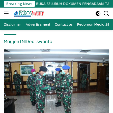
Langsung
DIMINTA BUKA SELURUH DOKUMEN PENGADAAN TANAH PSN
Breaking News
ke
konten
Disclaimer
Advertisement
Contact us
Pedoman Media Sibe
MayjenTNIDediiswanto