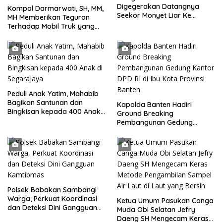
Digegerakan Datangnya
Kompol Darmarwati, SH, MM,
Seekor Monyet Liar Ke
MH Memberikan Teguran
Pemukiman
Terhadap Mobil Truk yang
Parkir Dibahu Jalan di Tol CSI
Tanggerang Kota
Peduli Anak Yatim, Mahabib
Bagikan Santunan dan
Kapolda Banten Hadiri
Bingkisan kepada 400 Anak
Ground Breaking
di Segarajaya
Pembangunan Gedung
Kantor DPD RI di Ibu Kota
Provinsi Banten
Polsek Babakan Sambangi
Warga, Perkuat Koordinasi
Ketua Umum Pasukan Canga
dan Deteksi Dini Gangguan
Muda Obi Selatan Jefry
Kamtibmas
Daeng SH Mengecam Keras