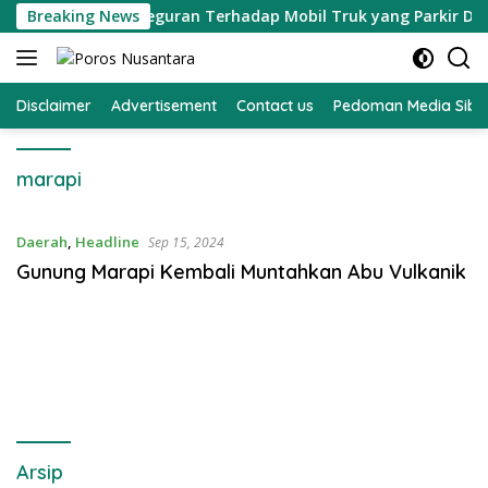
Langsung
H Memberikan Teguran Terhadap Mobil Truk yang Parkir Dibahu
Breaking News
ke
konten
Disclaimer
Advertisement
Contact us
Pedoman Media Sibe
marapi
Daerah
,
Headline
Sep 15, 2024
Gunung Marapi Kembali Muntahkan Abu Vulkanik
Arsip