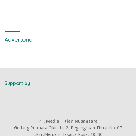
Metode Pengambilan Sampel
Air Laut di Laut yang Bersih
Advertorial
Support by
PT. Media Titian Nusantara
Gedung Permata Cikini Lt. 2, Pegangsaan Timur No. 07
cikini,Menteng-Jakarta Pusat 10330