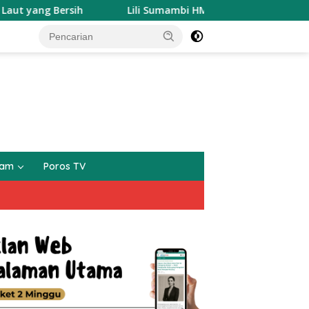
Lili Sumambi HM Resmi mendaftarkan diri sebagai Calon
gam
Poros TV