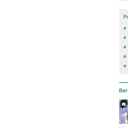
P
Ber