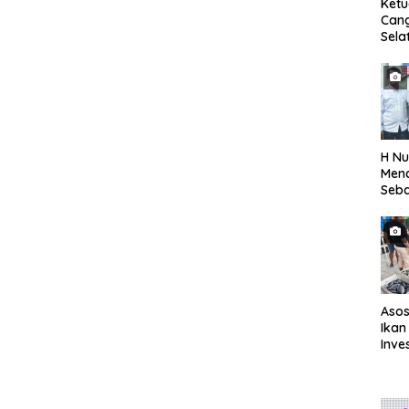
Ket
Can
Sela
SH 
Met
Samp
Laut
H Nu
Menc
Seba
Seti
Asos
Ikan
Inve
Eval
TPI