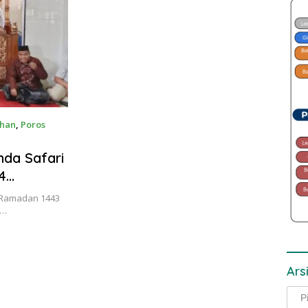
ahan
,
Poros
da Safari
4
i Ramadan 1443
o…
Ars
Arsi