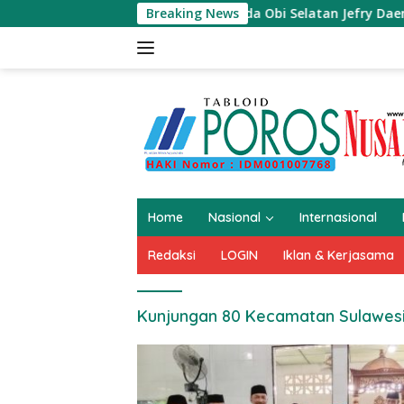
Langsung
ukan Canga Muda Obi Selatan Jefry Daeng SH Mengecam Keras 
Breaking News
ke
konten
Home
Nasional
Internasional
Redaksi
LOGIN
Iklan & Kerjasama
Kunjungan 80 Kecamatan Sulawesi