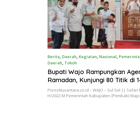
Berita
,
Daerah
,
Kegiatan
,
Nasional
,
Pemerint
Daerah
,
Tokoh
Apr 27, 2022
Bupati Wajo Rampungkan Agen
Ramadan, Kunjungi 80 Titik di 1
Kecamatan
PorosNusantara.co.id – WAJO – Sul-Sel || Safar
H/2022 M Pemerintah Kabupaten (Pemkab) Waj