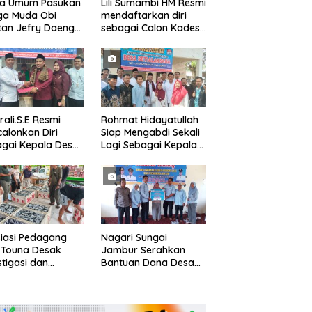
ua Umum Pasukan
Lili Sumambi HM Resmi
ga Muda Obi
mendaftarkan diri
tan Jefry Daeng
sebagai Calon Kades
Mengecam Keras
samudrajaya, Hingga
ode Pengambilan
di Kawal ribuan masa
el Air Laut di
pendukungnya
 yang Bersih
rali.S.E Resmi
Rohmat Hidayatullah
alonkan Diri
Siap Mengabdi Sekali
gai Kepala Desa
Lagi Sebagai Kepala
alaksana
Desa Setialaksana
iasi Pedagang
Nagari Sungai
 Touna Desak
Jambur Serahkan
stigasi dan
Bantuan Dana Desa
uasi Pengelolaan
Triwulan I/II/III