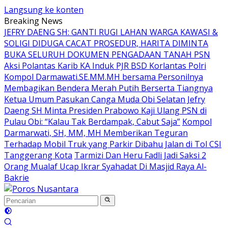
Langsung ke konten
Breaking News
JEFRY DAENG SH: GANTI RUGI LAHAN WARGA KAWASI &
SOLIGI DIDUGA CACAT PROSEDUR, HARITA DIMINTA
BUKA SELURUH DOKUMEN PENGADAAN TANAH PSN
Aksi Polantas Karib KA Induk PJR BSD Korlantas Polri
Kompol Darmawati.SE.MM.MH bersama Personilnya
Membagikan Bendera Merah Putih Berserta Tiangnya
Ketua Umum Pasukan Canga Muda Obi Selatan Jefry
Daeng SH Minta Presiden Prabowo Kaji Ulang PSN di
Pulau Obi: “Kalau Tak Berdampak, Cabut Saja”
Kompol
Darmarwati, SH, MM, MH Memberikan Teguran
Terhadap Mobil Truk yang Parkir Dibahu Jalan di Tol CSI
Tanggerang Kota
Tarmizi Dan Heru Fadli Jadi Saksi 2
Orang Mualaf Ucap Ikrar Syahadat Di Masjid Raya Al-
Bakrie