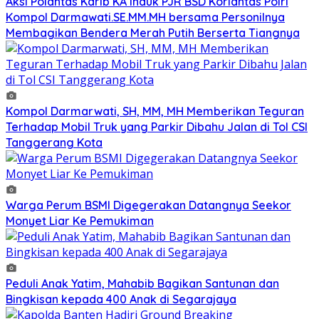
Aksi Polantas Karib KA Induk PJR BSD Korlantas Polri
Kompol Darmawati.SE.MM.MH bersama Personilnya
Membagikan Bendera Merah Putih Berserta Tiangnya
Kompol Darmarwati, SH, MM, MH Memberikan Teguran
Terhadap Mobil Truk yang Parkir Dibahu Jalan di Tol CSI
Tanggerang Kota
Warga Perum BSMI Digegerakan Datangnya Seekor
Monyet Liar Ke Pemukiman
Peduli Anak Yatim, Mahabib Bagikan Santunan dan
Bingkisan kepada 400 Anak di Segarajaya