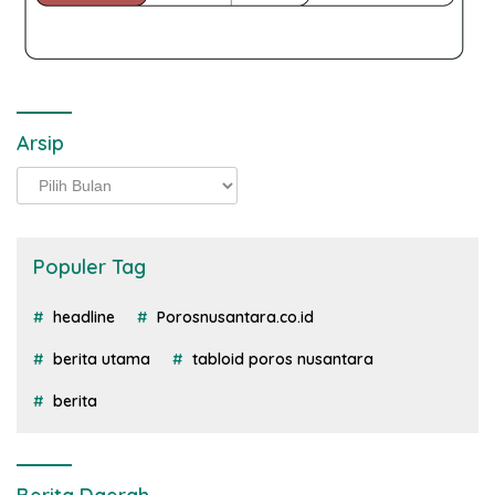
Arsip
Arsip
Populer Tag
headline
Porosnusantara.co.id
berita utama
tabloid poros nusantara
berita