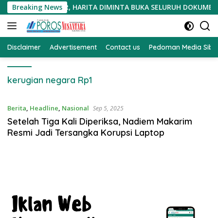
Langsung
A CACAT PROSEDUR, HARITA DIMINTA BUKA SELURUH DOKUMEN P
Breaking News
ke
konten
Disclaimer
Advertisement
Contact us
Pedoman Media Sibe
kerugian negara Rp1
Berita
,
Headline
,
Nasional
Sep 5, 2025
Setelah Tiga Kali Diperiksa, Nadiem Makarim
Resmi Jadi Tersangka Korupsi Laptop