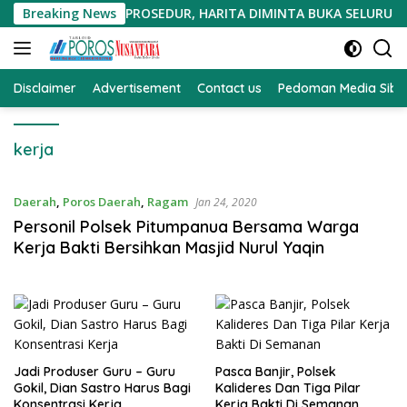
Langsung
IGI DIDUGA CACAT PROSEDUR, HARITA DIMINTA BUKA SELURUH 
Breaking News
ke
konten
Disclaimer
Advertisement
Contact us
Pedoman Media Sibe
kerja
Daerah
,
Poros Daerah
,
Ragam
Jan 24, 2020
Personil Polsek Pitumpanua Bersama Warga
Kerja Bakti Bersihkan Masjid Nurul Yaqin
Jadi Produser Guru – Guru
Pasca Banjir, Polsek
Gokil, Dian Sastro Harus Bagi
Kalideres Dan Tiga Pilar
Konsentrasi Kerja
Kerja Bakti Di Semanan