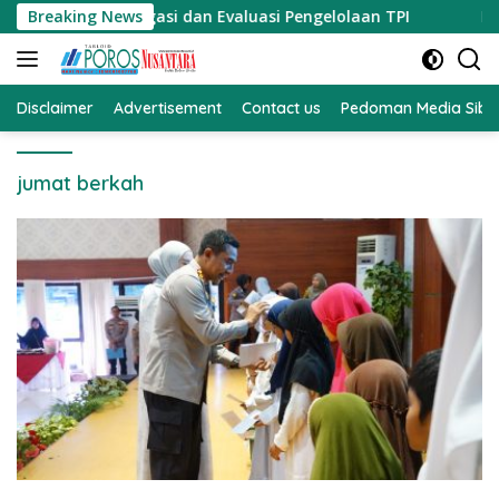
Langsung
ak Investigasi dan Evaluasi Pengelolaan TPI
Breaking News
KPK Geled
ke
konten
Disclaimer
Advertisement
Contact us
Pedoman Media Sibe
jumat berkah