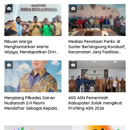
Ribuan Warga
Mediasi Penataan Parkir di
Menghantarkan Warta
Sunter Berlangsung Kondusif,
Wijaya, Mendapatkan Driri
Kecamatan Janji Fasilitasi
Sebagai Kepala Desa
Kajian Ulang
Periode
Menjelang Pilkades Sairan
400 ASN Pemerintah
Nudiansah S.H Resmi
Kabupaten Solok mengikuti
Mendaftar Sebagai Kepala
Profiling ASN 2026
Desa Periode 2026/