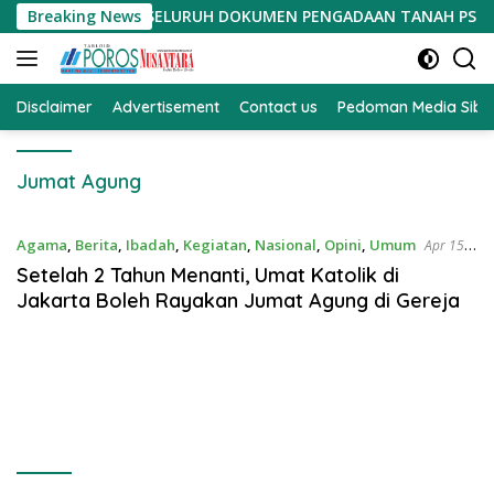
Langsung
INTA BUKA SELURUH DOKUMEN PENGADAAN TANAH PSN
Breaking News
Ak
ke
konten
Disclaimer
Advertisement
Contact us
Pedoman Media Sibe
Jumat Agung
Agama
,
Berita
,
Ibadah
,
Kegiatan
,
Nasional
,
Opini
,
Umum
Apr 15,
2022
Setelah 2 Tahun Menanti, Umat Katolik di
Jakarta Boleh Rayakan Jumat Agung di Gereja