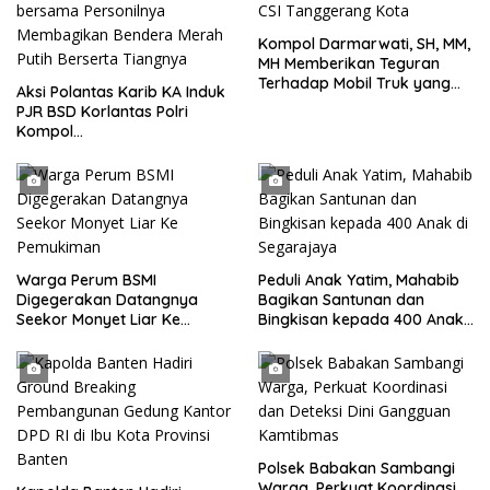
Kompol Darmarwati, SH, MM,
MH Memberikan Teguran
Terhadap Mobil Truk yang
Aksi Polantas Karib KA Induk
Parkir Dibahu Jalan di Tol CSI
PJR BSD Korlantas Polri
Tanggerang Kota
Kompol
Darmawati.SE.MM.MH
bersama Personilnya
Membagikan Bendera Merah
Putih Berserta Tiangnya
Warga Perum BSMI
Peduli Anak Yatim, Mahabib
Digegerakan Datangnya
Bagikan Santunan dan
Seekor Monyet Liar Ke
Bingkisan kepada 400 Anak
Pemukiman
di Segarajaya
Polsek Babakan Sambangi
Warga, Perkuat Koordinasi