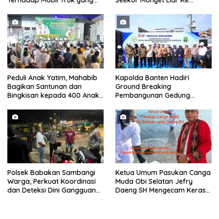
Terhadap Mobil Truk yang
Seekor Monyet Liar Ke
Parkir Dibahu Jalan di Tol CSI
Pemukiman
Tanggerang Kota
Peduli Anak Yatim, Mahabib
Kapolda Banten Hadiri
Bagikan Santunan dan
Ground Breaking
Bingkisan kepada 400 Anak
Pembangunan Gedung
di Segarajaya
Kantor DPD RI di Ibu Kota
Provinsi Banten
Polsek Babakan Sambangi
Ketua Umum Pasukan Canga
Warga, Perkuat Koordinasi
Muda Obi Selatan Jefry
dan Deteksi Dini Gangguan
Daeng SH Mengecam Keras
Kamtibmas
Metode Pengambilan Sampel
Air Laut di Laut yang Bersih