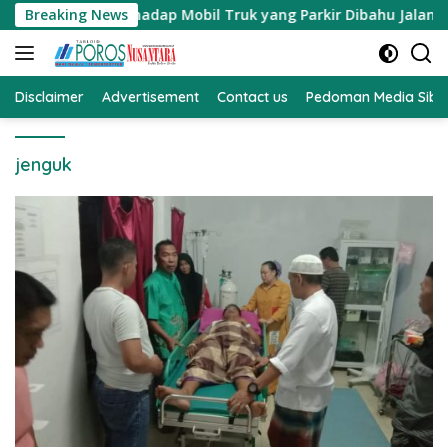
Langsung
an Terhadap Mobil Truk yang Parkir Dibahu Jalan di Tol CSI 
Breaking News
ke
konten
Disclaimer
Advertisement
Contact us
Pedoman Media Sibe
jenguk