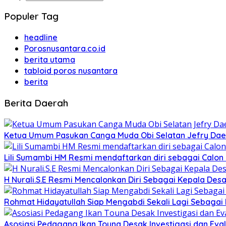
Populer Tag
headline
Porosnusantara.co.id
berita utama
tabloid poros nusantara
berita
Berita Daerah
Ketua Umum Pasukan Canga Muda Obi Selatan Jefry Daen
Lili Sumambi HM Resmi mendaftarkan diri sebagai Calo
H Nurali.S.E Resmi Mencalonkan Diri Sebagai Kepala Desa
Rohmat Hidayatullah Siap Mengabdi Sekali Lagi Sebagai
Asosiasi Pedagang Ikan Touna Desak Investigasi dan Eval