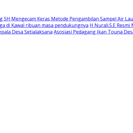
 SH Mengecam Keras Metode Pengambilan Sampel Air Laut 
gga di Kawal ribuan masa pendukungnya
H Nurali.S.E Resmi
epala Desa Setialaksana
Asosiasi Pedagang Ikan Touna Desa