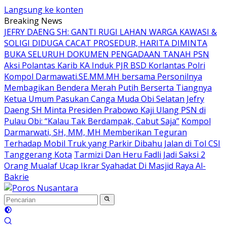
Langsung ke konten
Breaking News
JEFRY DAENG SH: GANTI RUGI LAHAN WARGA KAWASI &
SOLIGI DIDUGA CACAT PROSEDUR, HARITA DIMINTA
BUKA SELURUH DOKUMEN PENGADAAN TANAH PSN
Aksi Polantas Karib KA Induk PJR BSD Korlantas Polri
Kompol Darmawati.SE.MM.MH bersama Personilnya
Membagikan Bendera Merah Putih Berserta Tiangnya
Ketua Umum Pasukan Canga Muda Obi Selatan Jefry
Daeng SH Minta Presiden Prabowo Kaji Ulang PSN di
Pulau Obi: “Kalau Tak Berdampak, Cabut Saja”
Kompol
Darmarwati, SH, MM, MH Memberikan Teguran
Terhadap Mobil Truk yang Parkir Dibahu Jalan di Tol CSI
Tanggerang Kota
Tarmizi Dan Heru Fadli Jadi Saksi 2
Orang Mualaf Ucap Ikrar Syahadat Di Masjid Raya Al-
Bakrie