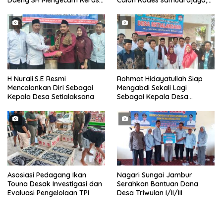
Daeng SH Mengecam Keras
Calon Kades samudrajaya,
Metode Pengambilan Sampel
Hingga di Kawal ribuan masa
Air Laut di Laut yang Bersih
pendukungnya
H Nurali.S.E Resmi
Rohmat Hidayatullah Siap
Mencalonkan Diri Sebagai
Mengabdi Sekali Lagi
Kepala Desa Setialaksana
Sebagai Kepala Desa
Setialaksana
Asosiasi Pedagang Ikan
Nagari Sungai Jambur
Touna Desak Investigasi dan
Serahkan Bantuan Dana
Evaluasi Pengelolaan TPI
Desa Triwulan I/II/III