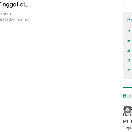
inggal di
mantau
P
tap) dan hunian
Ber