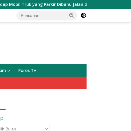
 Truk yang Parkir Dibahu Jalan di Tol CSI Tanggerang Kota
gam
Poros TV
ip
p