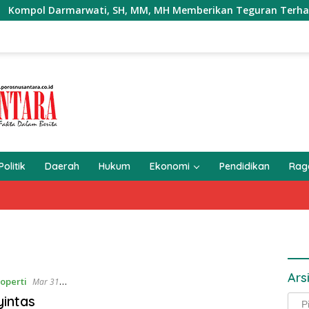
l Darmarwati, SH, MM, MH Memberikan Teguran Terhadap Mobil
Politik
Daerah
Hukum
Ekonomi
Pendidikan
Ra
Ars
operti
Mar 31,
intas
Arsi