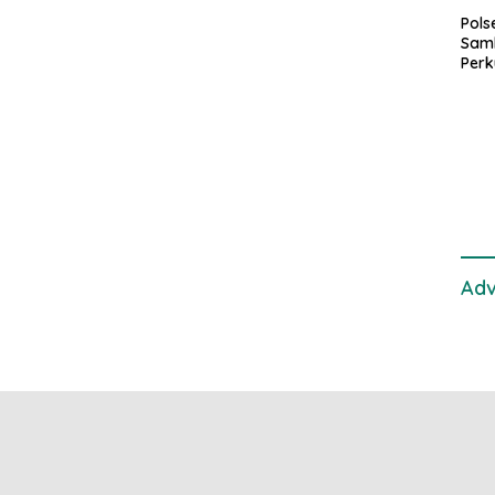
Pol
Sam
Perk
dan 
Gan
Adv