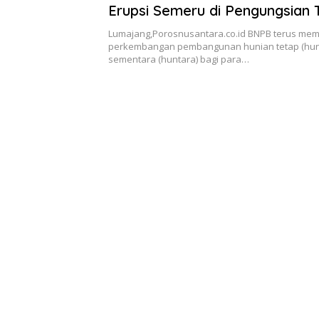
Erupsi Semeru di Pengungsian T
Huntap dan Huntara
Lumajang,Porosnusantara.co.id BNPB terus me
perkembangan pembangunan hunian tetap (hun
sementara (huntara) bagi para…