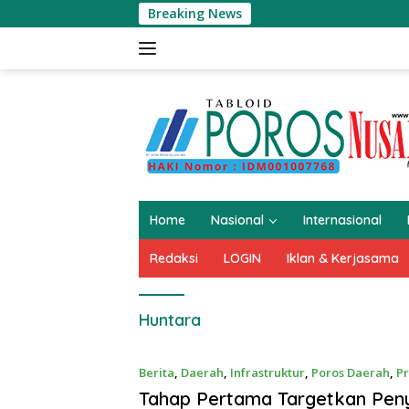
Langsung
Breaking News
Kompo
ke
konten
Home
Nasional
Internasional
Redaksi
LOGIN
Iklan & Kerjasama
Huntara
Berita
,
Daerah
,
Infrastruktur
,
Poros Daerah
,
Pr
2022
Tahap Pertama Targetkan Peny