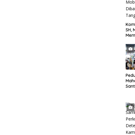
Kom
SH, 
Mem
Terh
yang
Jala
Tan
Pedu
Mah
San
Bing
Anak