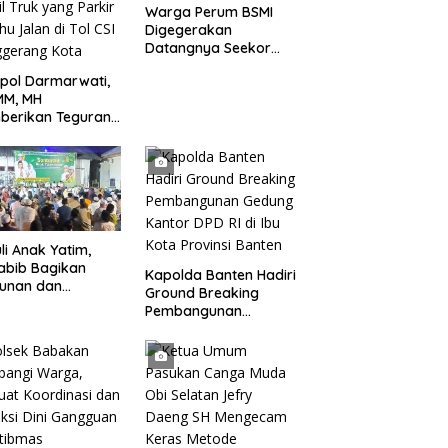
Warga Perum BSMI
Digegerakan
Datangnya Seekor
Monyet Liar Ke
pol Darmarwati,
Pemukiman
MM, MH
berikan Teguran
adap Mobil Truk
 Parkir Dibahu
n di Tol CSI
ggerang Kota
li Anak Yatim,
abib Bagikan
Kapolda Banten Hadiri
tunan dan
Ground Breaking
kisan kepada 400
Pembangunan
 di Segarajaya
Gedung Kantor DPD RI
di Ibu Kota Provinsi
Banten