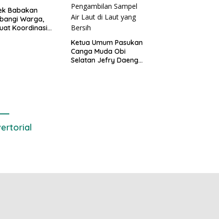
sek Babakan
bangi Warga,
uat Koordinasi
Deteksi Dini
Ketua Umum Pasukan
gguan Kamtibmas
Canga Muda Obi
Selatan Jefry Daeng
SH Mengecam Keras
Metode Pengambilan
Sampel Air Laut di
Laut yang Bersih
ertorial