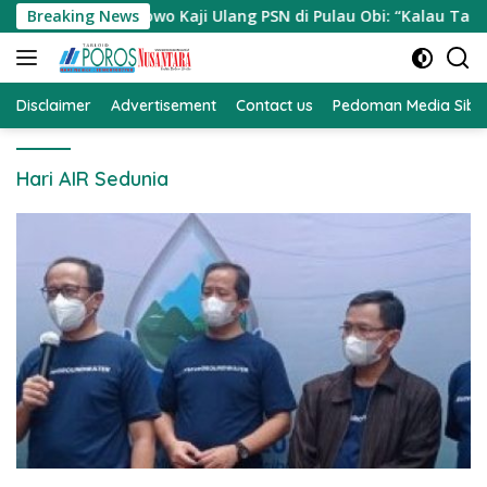
Langsung
 Prabowo Kaji Ulang PSN di Pulau Obi: “Kalau Tak Berdampak,
Breaking News
ke
konten
Disclaimer
Advertisement
Contact us
Pedoman Media Sibe
Hari AIR Sedunia