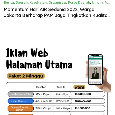
Berita
,
Daerah
,
Kesehatan
,
Organisasi
,
Poros Daerah
,
Umum
Mar
22, 2022
Momentum Hari AIR Sedunia 2022, Warga
Jakarta Berharap PAM Jaya Tingkatkan Kualitas
Pelayanannya