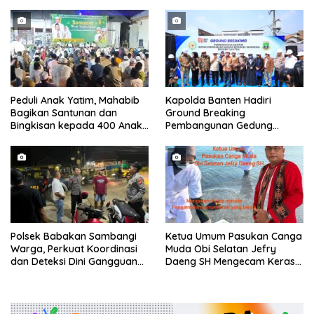
Parkir Dibahu Jalan di Tol CSI
Pemukiman
Tanggerang Kota
Peduli Anak Yatim, Mahabib
Kapolda Banten Hadiri
Bagikan Santunan dan
Ground Breaking
Bingkisan kepada 400 Anak
Pembangunan Gedung
di Segarajaya
Kantor DPD RI di Ibu Kota
Provinsi Banten
Polsek Babakan Sambangi
Ketua Umum Pasukan Canga
Warga, Perkuat Koordinasi
Muda Obi Selatan Jefry
dan Deteksi Dini Gangguan
Daeng SH Mengecam Keras
Kamtibmas
Metode Pengambilan Sampel
Air Laut di Laut yang Bersih