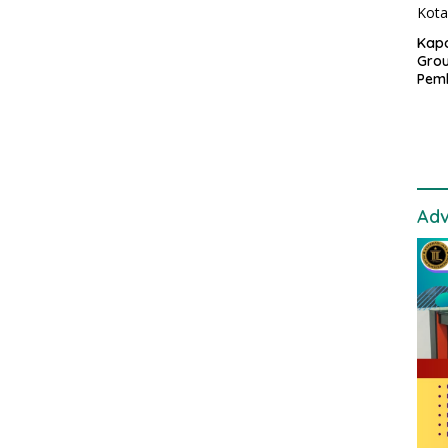
Kapo
Grou
Pem
Gedu
di I
Ban
Adv