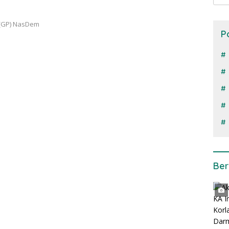
 (GP) NasDem
P
Ber