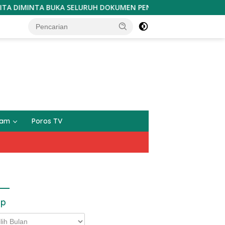
BUKA SELURUH DOKUMEN PENGADAAN TANAH PSN
Aksi Po
gam
Poros TV
ip
p