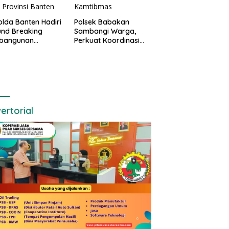
lda Banten Hadiri
Polsek Babakan
nd Breaking
Sambangi Warga,
bangunan
Perkuat Koordinasi
ng Kantor DPD RI
dan Deteksi Dini
bu Kota Provinsi
Gangguan Kamtibmas
ten
ertorial