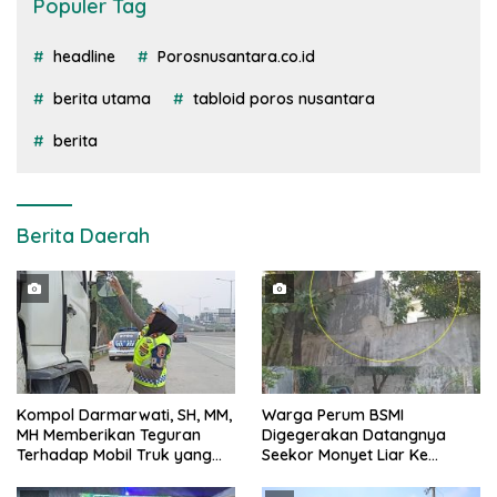
Populer Tag
headline
Porosnusantara.co.id
berita utama
tabloid poros nusantara
berita
Berita Daerah
Kompol Darmarwati, SH, MM,
Warga Perum BSMI
MH Memberikan Teguran
Digegerakan Datangnya
Terhadap Mobil Truk yang
Seekor Monyet Liar Ke
Parkir Dibahu Jalan di Tol CSI
Pemukiman
Tanggerang Kota