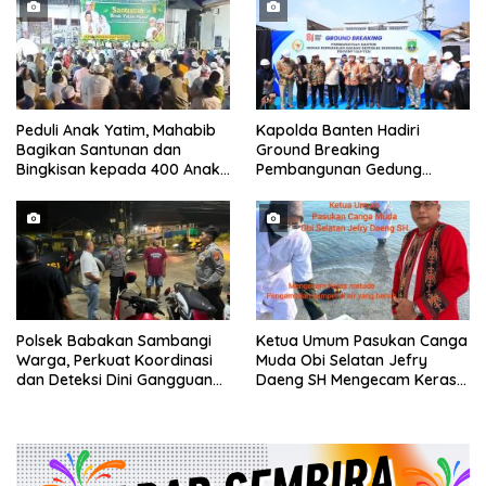
Peduli Anak Yatim, Mahabib
Kapolda Banten Hadiri
Bagikan Santunan dan
Ground Breaking
Bingkisan kepada 400 Anak
Pembangunan Gedung
di Segarajaya
Kantor DPD RI di Ibu Kota
Provinsi Banten
Polsek Babakan Sambangi
Ketua Umum Pasukan Canga
Warga, Perkuat Koordinasi
Muda Obi Selatan Jefry
dan Deteksi Dini Gangguan
Daeng SH Mengecam Keras
Kamtibmas
Metode Pengambilan Sampel
Air Laut di Laut yang Bersih