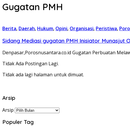
Gugatan PMH
Berita
,
Daerah
,
Hukum
,
Opini
,
Organisasi
,
Peristiwa
,
Poro
Sidang Mediasi gugatan PMH Inisiator Munasjut O
Denpasar,Porosnusantara.co.id Gugatan Perbuatan Mela
Tidak Ada Postingan Lagi.
Tidak ada lagi halaman untuk dimuat.
Arsip
Arsip
Populer Tag