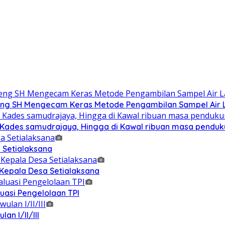
g SH Mengecam Keras Metode Pengambilan Sampel Air La
n Kades samudrajaya, Hingga di Kawal ribuan masa pendu
 Setialaksana
 Kepala Desa Setialaksana
uasi Pengelolaan TPI
n I/II/III