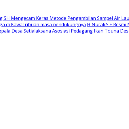
 SH Mengecam Keras Metode Pengambilan Sampel Air Laut 
gga di Kawal ribuan masa pendukungnya
H Nurali.S.E Resmi
epala Desa Setialaksana
Asosiasi Pedagang Ikan Touna Desa