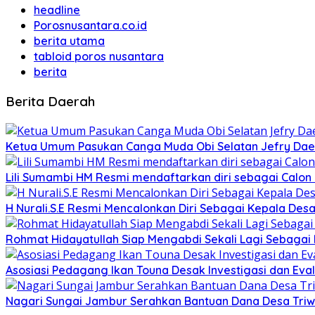
headline
Porosnusantara.co.id
berita utama
tabloid poros nusantara
berita
Berita Daerah
Ketua Umum Pasukan Canga Muda Obi Selatan Jefry Daen
Lili Sumambi HM Resmi mendaftarkan diri sebagai Calo
H Nurali.S.E Resmi Mencalonkan Diri Sebagai Kepala Desa
Rohmat Hidayatullah Siap Mengabdi Sekali Lagi Sebagai
Asosiasi Pedagang Ikan Touna Desak Investigasi dan Eval
Nagari Sungai Jambur Serahkan Bantuan Dana Desa Triwula