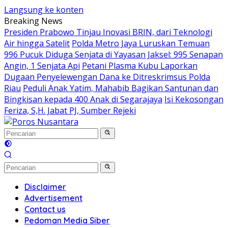
Langsung ke konten
Breaking News
Presiden Prabowo Tinjau Inovasi BRIN, dari Teknologi
Air hingga Satelit
Polda Metro Jaya Luruskan Temuan
996 Pucuk Diduga Senjata di Yayasan Jaksel: 995 Senapan
Angin, 1 Senjata Api
Petani Plasma Kubu Laporkan
Dugaan Penyelewengan Dana ke Ditreskrimsus Polda
Riau
Peduli Anak Yatim, Mahabib Bagikan Santunan dan
Bingkisan kepada 400 Anak di Segarajaya
Isi Kekosongan
Feriza, S,H. Jabat PJ, Sumber Rejeki
Disclaimer
Advertisement
Contact us
Pedoman Media Siber