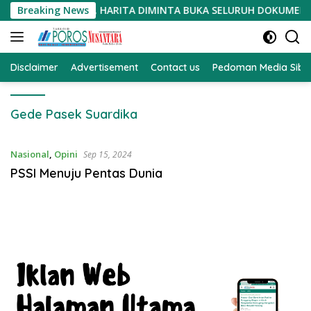
Langsung
 CACAT PROSEDUR, HARITA DIMINTA BUKA SELURUH DOKUMEN P
Breaking News
ke
konten
Disclaimer
Advertisement
Contact us
Pedoman Media Sibe
Gede Pasek Suardika
Nasional
,
Opini
Sep 15, 2024
PSSI Menuju Pentas Dunia