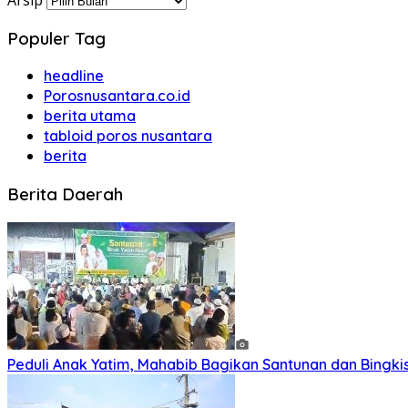
Arsip
Populer Tag
headline
Porosnusantara.co.id
berita utama
tabloid poros nusantara
berita
Berita Daerah
Peduli Anak Yatim, Mahabib Bagikan Santunan dan Bingk