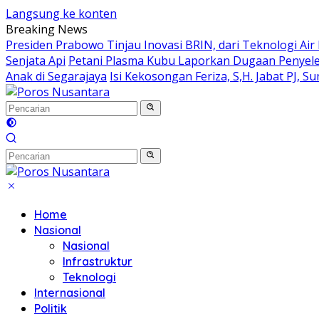
Langsung ke konten
Breaking News
Presiden Prabowo Tinjau Inovasi BRIN, dari Teknologi Air 
Senjata Api
Petani Plasma Kubu Laporkan Dugaan Penyele
Anak di Segarajaya
Isi Kekosongan Feriza, S,H. Jabat PJ, S
Home
Nasional
Nasional
Infrastruktur
Teknologi
Internasional
Politik