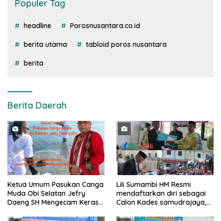
Populer Tag
headline
Porosnusantara.co.id
berita utama
tabloid poros nusantara
berita
Berita Daerah
Ketua Umum Pasukan Canga
Lili Sumambi HM Resmi
Muda Obi Selatan Jefry
mendaftarkan diri sebagai
Daeng SH Mengecam Keras
Calon Kades samudrajaya,
Metode Pengambilan Sampel
Hingga di Kawal ribuan masa
Air Laut di Laut yang Bersih
pendukungnya