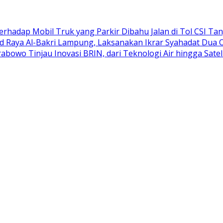
adap Mobil Truk yang Parkir Dibahu Jalan di Tol CSI Ta
d Raya Al-Bakri Lampung, Laksanakan Ikrar Syahadat Dua 
abowo Tinjau Inovasi BRIN, dari Teknologi Air hingga Satel