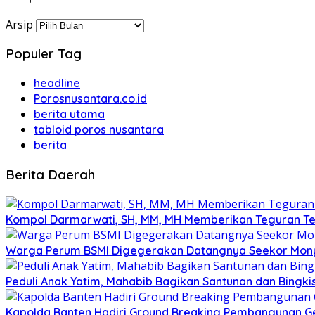
Arsip
Populer Tag
headline
Porosnusantara.co.id
berita utama
tabloid poros nusantara
berita
Berita Daerah
Kompol Darmarwati, SH, MM, MH Memberikan Teguran Terh
Warga Perum BSMI Digegerakan Datangnya Seekor Mony
Peduli Anak Yatim, Mahabib Bagikan Santunan dan Bingk
Kapolda Banten Hadiri Ground Breaking Pembangunan Ged