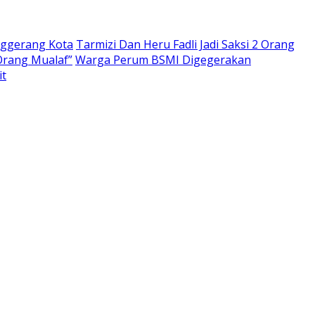
nggerang Kota
Tarmizi Dan Heru Fadli Jadi Saksi 2 Orang
Orang Mualaf”
Warga Perum BSMI Digegerakan
it