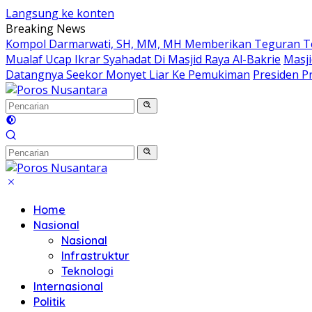
Langsung ke konten
Breaking News
Kompol Darmarwati, SH, MM, MH Memberikan Teguran Terh
Mualaf Ucap Ikrar Syahadat Di Masjid Raya Al-Bakrie
Masji
Datangnya Seekor Monyet Liar Ke Pemukiman
Presiden Pr
Home
Nasional
Nasional
Infrastruktur
Teknologi
Internasional
Politik