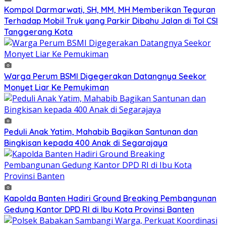
Kompol Darmarwati, SH, MM, MH Memberikan Teguran
Terhadap Mobil Truk yang Parkir Dibahu Jalan di Tol CSI
Tanggerang Kota
Warga Perum BSMI Digegerakan Datangnya Seekor
Monyet Liar Ke Pemukiman
Peduli Anak Yatim, Mahabib Bagikan Santunan dan
Bingkisan kepada 400 Anak di Segarajaya
Kapolda Banten Hadiri Ground Breaking Pembangunan
Gedung Kantor DPD RI di Ibu Kota Provinsi Banten