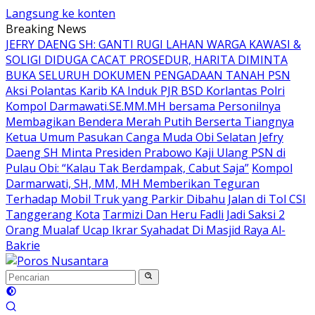
Langsung ke konten
Breaking News
JEFRY DAENG SH: GANTI RUGI LAHAN WARGA KAWASI &
SOLIGI DIDUGA CACAT PROSEDUR, HARITA DIMINTA
BUKA SELURUH DOKUMEN PENGADAAN TANAH PSN
Aksi Polantas Karib KA Induk PJR BSD Korlantas Polri
Kompol Darmawati.SE.MM.MH bersama Personilnya
Membagikan Bendera Merah Putih Berserta Tiangnya
Ketua Umum Pasukan Canga Muda Obi Selatan Jefry
Daeng SH Minta Presiden Prabowo Kaji Ulang PSN di
Pulau Obi: “Kalau Tak Berdampak, Cabut Saja”
Kompol
Darmarwati, SH, MM, MH Memberikan Teguran
Terhadap Mobil Truk yang Parkir Dibahu Jalan di Tol CSI
Tanggerang Kota
Tarmizi Dan Heru Fadli Jadi Saksi 2
Orang Mualaf Ucap Ikrar Syahadat Di Masjid Raya Al-
Bakrie