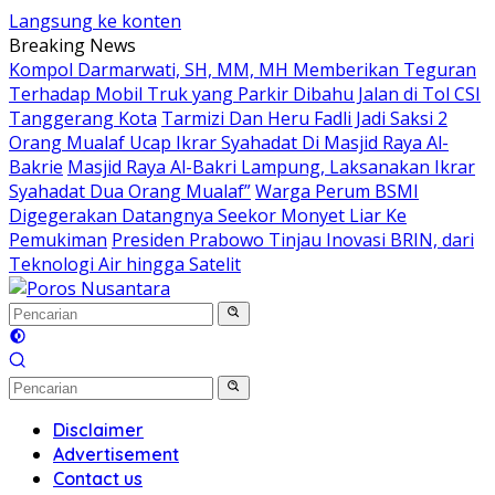
Langsung ke konten
Breaking News
Kompol Darmarwati, SH, MM, MH Memberikan Teguran
Terhadap Mobil Truk yang Parkir Dibahu Jalan di Tol CSI
Tanggerang Kota
Tarmizi Dan Heru Fadli Jadi Saksi 2
Orang Mualaf Ucap Ikrar Syahadat Di Masjid Raya Al-
Bakrie
Masjid Raya Al-Bakri Lampung, Laksanakan Ikrar
Syahadat Dua Orang Mualaf”
Warga Perum BSMI
Digegerakan Datangnya Seekor Monyet Liar Ke
Pemukiman
Presiden Prabowo Tinjau Inovasi BRIN, dari
Teknologi Air hingga Satelit
Disclaimer
Advertisement
Contact us