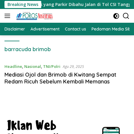
Langsung
obil Truk yang Parkir Dibahu Jalan di Tol CSI Tanggerang K
Breaking News
ke
konten
Disclaimer
Advertisement
Contact us
Pedoman Media Sibe
barracuda brimob
Headline
,
Nasional
,
TNI/Polri
Agu 29, 2025
Mediasi Ojol dan Brimob di Kwitang Sempat
Redam Ricuh Sebelum Kembali Memanas