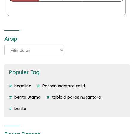
Arsip
Arsip
Populer Tag
headline
Porosnusantara.co.id
berita utama
tabloid poros nusantara
berita