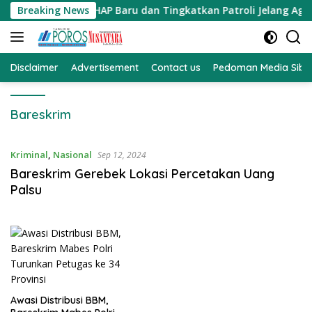
Langsung
t Pemahaman KUHAP Baru dan Tingkatkan Patroli Jelang Agust
Breaking News
ke
konten
Disclaimer
Advertisement
Contact us
Pedoman Media Sibe
Bareskrim
Kriminal
,
Nasional
Sep 12, 2024
Bareskrim Gerebek Lokasi Percetakan Uang
Palsu
Awasi Distribusi BBM,