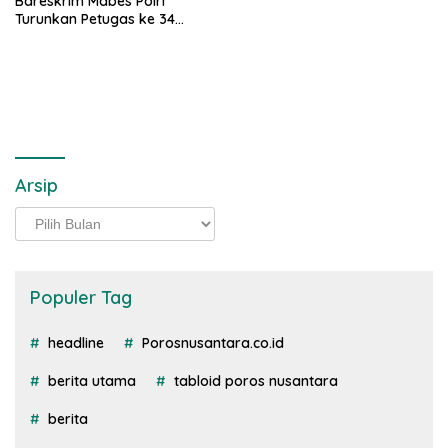
Bareskrim Mabes Polri
Turunkan Petugas ke 34
Provinsi
Arsip
Arsip
Populer Tag
headline
Porosnusantara.co.id
berita utama
tabloid poros nusantara
berita