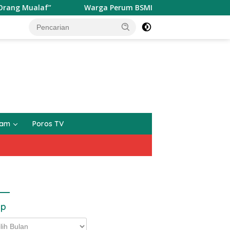
f”
Warga Perum BSMI Digegerakan Datangnya Seekor M
gam
Poros TV
ip
p