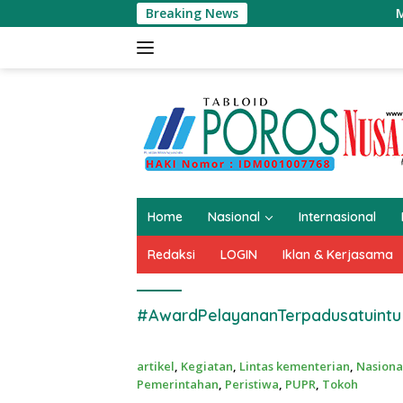
Langsung
Breaking News
Masjid Raya A
ke
konten
Home
Nasional
Internasional
Redaksi
LOGIN
Iklan & Kerjasama
#AwardPelayananTerpadusatuintu
artikel
,
Kegiatan
,
Lintas kementerian
,
Nasiona
Pemerintahan
,
Peristiwa
,
PUPR
,
Tokoh