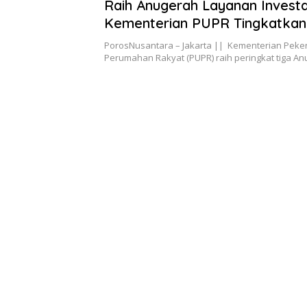
Okt 12, 2022
Raih Anugerah Layanan Investa
Kementerian PUPR Tingkatkan 
Pelayanan Terpadu Satu Pintu 
PorosNusantara – Jakarta || Kementerian Pek
Percepatan Pelaksanaan Beru
Perumahan Rakyat (PUPR) raih peringkat tiga A