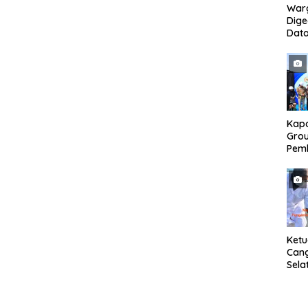
War
Dig
Dat
Mony
Pem
Kapo
Grou
Pem
Gedu
di I
Ban
Ket
Can
Sela
SH 
Met
Samp