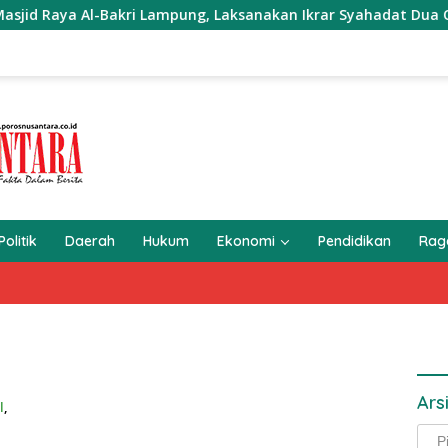
l-Bakri Lampung, Laksanakan Ikrar Syahadat Dua Orang Muala
Politik
Daerah
Hukum
Ekonomi
Pendidikan
Ra
Ars
l
,
Arsi