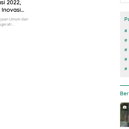
si 2022,
Inovasi
dan
P
erjaan Umum dan
saha
nugerah…
Ber