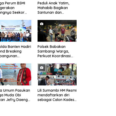
ga Perum BSMI
Peduli Anak Yatim,
egerakan
Mahabib Bagikan
angnya Seekor
Santunan dan
et Liar Ke
Bingkisan kepada 400
ukiman
Anak di Segarajaya
lda Banten Hadiri
Polsek Babakan
nd Breaking
Sambangi Warga,
bangunan
Perkuat Koordinasi
ng Kantor DPD RI
dan Deteksi Dini
bu Kota Provinsi
Gangguan Kamtibmas
ten
ua Umum Pasukan
Lili Sumambi HM Resmi
ga Muda Obi
mendaftarkan diri
tan Jefry Daeng
sebagai Calon Kades
Mengecam Keras
samudrajaya, Hingga
ode Pengambilan
di Kawal ribuan masa
el Air Laut di
pendukungnya