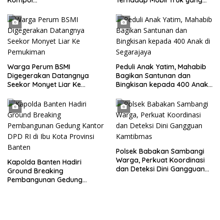
Kompol
Parkir Dibahu Jalan di Tol CSI
Darmawati.SE.MM.MH
Tanggerang Kota
bersama Personilnya
Membagikan Bendera Merah
Putih Berserta Tiangnya
Warga Perum BSMI
Peduli Anak Yatim, Mahabib
Digegerakan Datangnya
Bagikan Santunan dan
Seekor Monyet Liar Ke
Bingkisan kepada 400 Anak
Pemukiman
di Segarajaya
Polsek Babakan Sambangi
Warga, Perkuat Koordinasi
Kapolda Banten Hadiri
dan Deteksi Dini Gangguan
Ground Breaking
Kamtibmas
Pembangunan Gedung
Kantor DPD RI di Ibu Kota
Provinsi Banten