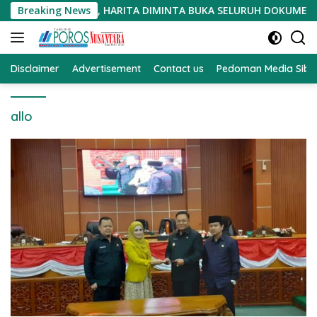
Langsung
CACAT PROSEDUR, HARITA DIMINTA BUKA SELURUH DOKUMEN PEN
Breaking News
ke
konten
Disclaimer
Advertisement
Contact us
Pedoman Media Sibe
allo