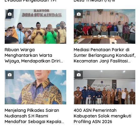
Evaluasi Pengelolaan TPI
Desa Triwulan I/II/III
Ribuan Warga
Mediasi Penataan Parkir di
Menghantarkan Warta
Sunter Berlangsung Kondusif,
Wijaya, Mendapatkan Driri
Kecamatan Janji Fasilitasi
Sebagai Kepala Desa
Kajian Ulang
Periode
Menjelang Pilkades Sairan
400 ASN Pemerintah
Nudiansah S.H Resmi
Kabupaten Solok mengikuti
Mendaftar Sebagai Kepala
Profiling ASN 2026
Desa Periode 2026/