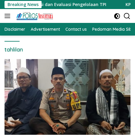
Langsung
Investigasi dan Evaluasi Pengelolaan TPI
Breaking News
KPK Geledah K
ke
konten
Disclaimer
Advertisement
Contact us
Pedoman Media Sibe
tahlilan